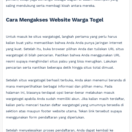
saling mendukung serta membagi kisah antara mereka.
Cara Mengakses Website Warga Togel
Untuk masuk ke situs wargatogel, langkah pertama yang perlu harus
kalian buat yaitu memastikan bahwa Anda Anda punya jaringan internet
yang kuat. Setelah itu, buka browser pilihan Anda dan tuliskan URL situs
wargatogel di bilah pencarian. Pastikan bahwa Anda menggunakan URL
resmi supaya menghindari situs palsu yang bisa merugikan. Lakukan
pencarian serta nantikan beberapa detik hingga situs total dimuat.
Setelah situs wargatogel berhasil terbuka, Anda akan menemui beranda di
mana memperlihatkan berbagai informasi dan pilihan menu. Pada
halaman ini, biasanya terdapat opsi benar-benar melakukan masuk
wargatogel apabila Anda sudah memiliki akun. Jika kalian masih terdaftar,
kalian perlu mencari tautan daftar wargatogel yang umumnya tersedia di
sektion atas maupun footer website utama. Tekan link tersebut supaya
menggunakan form pendaftaran yang diperlukan.
Setelah menyelesaikan proses pendaftaran, Anda dapat kembali ke