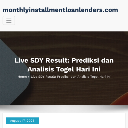
Skip
monthlyinstallmentloanlenders.com
to
content
Live SDY Result: Prediksi dan
Analisis Togel Hari Ini
Home
»
Live SDY Result: Prediksi dan Analisis Togel Hari Ini
August 17, 2025