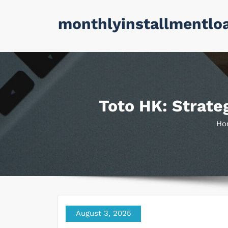
Skip
monthlyinstallmentlo
to
content
Toto HK: Strat
Ho
August 3, 2025