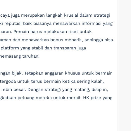
rcaya juga merupakan langkah krusial dalam strategi
ki reputasi baik biasanya menawarkan informasi yang
luaran. Pemain harus melakukan riset untuk
 aman dan menawarkan bonus menarik, sehingga bisa
latform yang stabil dan transparan juga
memasang taruhan.
engan bijak. Tetapkan anggaran khusus untuk bermain
tergoda untuk terus bermain ketika sering kalah,
lebih besar. Dengan strategi yang matang, disiplin,
ngkatkan peluang mereka untuk meraih HK prize yang