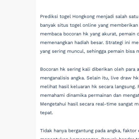
Prediksi togel Hongkong menjadi salah satu 
banyak situs togel online yang memberika
membaca bocoran hk yang akurat, pemain 
memenangkan hadiah besar. Strategi ini me
yang sering muncul, sehingga pemain bisa m
Bocoran hk sering kali diberikan oleh para
menganalisis angka. Selain itu, live draw 
melihat hasil keluaran hk secara langsung.
memahami dinamika permainan dan mengatu
Mengetahui hasil secara real-time sangat
tepat.
Tidak hanya bergantung pada angka, faktor 