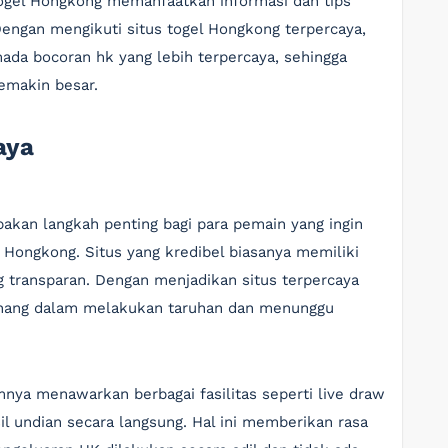
gel Hongkong memanfaatkan informasi dan tips
engan mengikuti situs togel Hongkong terpercaya,
da bocoran hk yang lebih terpercaya, sehingga
emakin besar.
aya
pakan langkah penting bagi para pemain yang ingin
Hongkong. Situs yang kredibel biasanya memiliki
g transparan. Dengan menjadikan situs terpercaya
tenang dalam melakukan taruhan dan menunggu
mnya menawarkan berbagai fasilitas seperti live draw
l undian secara langsung. Hal ini memberikan rasa