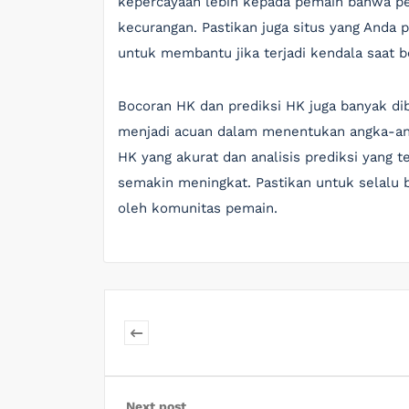
kepercayaan lebih kepada pemain bahwa pen
kecurangan. Pastikan juga situs yang Anda 
untuk membantu jika terjadi kendala saat b
Bocoran HK dan prediksi HK juga banyak diba
menjadi acuan dalam menentukan angka-an
HK yang akurat dan analisis prediksi yang
semakin meningkat. Pastikan untuk selalu 
oleh komunitas pemain.
Next post