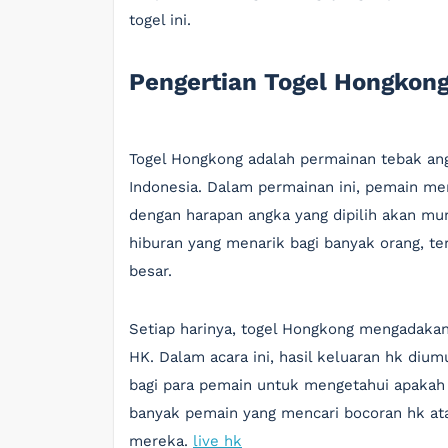
togel ini.
Pengertian Togel Hongkon
Togel Hongkong adalah permainan tebak ang
Indonesia. Dalam permainan ini, pemain me
dengan harapan angka yang dipilih akan mun
hiburan yang menarik bagi banyak orang, t
besar.
Setiap harinya, togel Hongkong mengadaka
HK. Dalam acara ini, hasil keluaran hk d
bagi para pemain untuk mengetahui apakah 
banyak pemain yang mencari bocoran hk at
mereka.
live hk