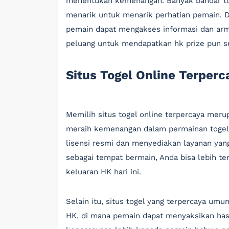
menentukan kemenangan. Banyak bandar to
menarik untuk menarik perhatian pemain. D
pemain dapat mengakses informasi dan arma
peluang untuk mendapatkan hk prize pun s
Situs Togel Online Terperc
Memilih situs togel online terpercaya meru
meraih kemenangan dalam permainan togel 
lisensi resmi dan menyediakan layanan yan
sebagai tempat bermain, Anda bisa lebih 
keluaran HK hari ini.
Selain itu, situs togel yang terpercaya umu
HK, di mana pemain dapat menyaksikan hasi