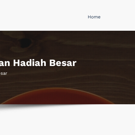
Home
an Hadiah Besar
sar