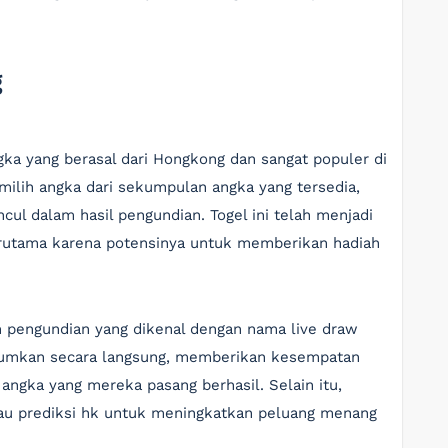
g
ka yang berasal dari Hongkong dan sangat populer di
milih angka dari sekumpulan angka yang tersedia,
cul dalam hasil pengundian. Togel ini telah menjadi
erutama karena potensinya untuk memberikan hadiah
n pengundian yang dikenal dengan nama live draw
iumumkan secara langsung, memberikan kesempatan
angka yang mereka pasang berhasil. Selain itu,
au prediksi hk untuk meningkatkan peluang menang