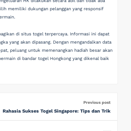
geluaran HK dilakukan secara adil dan tidak ada
pilih memiliki dukungan pelanggan yang responsif
ermain.
gikan di situs togel terpercaya. Informasi ini dapat
gka yang akan dipasang. Dengan mengandalkan data
 tepat, peluang untuk memenangkan hadiah besar akan
bermain di bandar togel Hongkong yang dikenal baik
Previous post
Rahasia Sukses Togel Singapore: Tips dan Trik