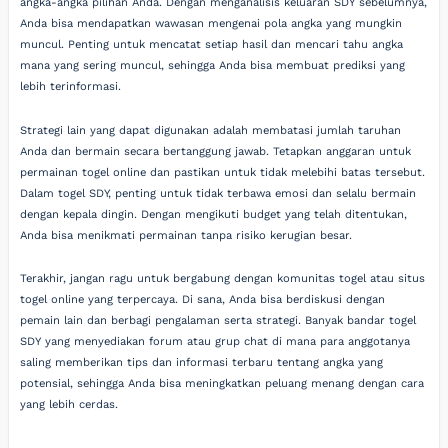
angka-angka pilihan Anda. Dengan menganalisis keluaran SDY sebelumnya,
Anda bisa mendapatkan wawasan mengenai pola angka yang mungkin
muncul. Penting untuk mencatat setiap hasil dan mencari tahu angka
mana yang sering muncul, sehingga Anda bisa membuat prediksi yang
lebih terinformasi.
Strategi lain yang dapat digunakan adalah membatasi jumlah taruhan
Anda dan bermain secara bertanggung jawab. Tetapkan anggaran untuk
permainan togel online dan pastikan untuk tidak melebihi batas tersebut.
Dalam togel SDY, penting untuk tidak terbawa emosi dan selalu bermain
dengan kepala dingin. Dengan mengikuti budget yang telah ditentukan,
Anda bisa menikmati permainan tanpa risiko kerugian besar.
Terakhir, jangan ragu untuk bergabung dengan komunitas togel atau situs
togel online yang terpercaya. Di sana, Anda bisa berdiskusi dengan
pemain lain dan berbagi pengalaman serta strategi. Banyak bandar togel
SDY yang menyediakan forum atau grup chat di mana para anggotanya
saling memberikan tips dan informasi terbaru tentang angka yang
potensial, sehingga Anda bisa meningkatkan peluang menang dengan cara
yang lebih cerdas.