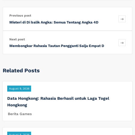
Previous post
Misteri di Di balik Angka: Semua Tentang Angka 4D
Next post
Membongkar Rahasia Tautan Pengganti Salju Empat D
Related Posts
August 9, 2026
Data Hongkong: Rahasia Berhasil untuk Laga Togel
Hongkong
Berita Games
August 9, 2026