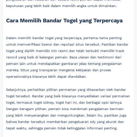
keputusan yang lebih baik dalam memilih angka untuk dimainkan.
Cara Memilih Bandar Togel yang Terpercaya
Dalam memilih bandar togel yang terpercaya, pertama-tama penting
untuk memverifikasi lisensi dan reputasi situs tersebut. Pastikan bandar
togel yang dipilih memiliki izin resmi dan telah terbukti memiliki track
record yang baik di kalangan pemain. Baca ulasan dan testimoni dari
pemain lain untuk mendapatkan gambaran jelas tentang pengalaman
mereka. Situs yang transparan mengenai kebijakan dan proses
operasionalnya biasanya lebih dapat diandalkan.
Selanjutnya, perhatikan pilihan permainan yang ditawarkan oleh bandar
togel tersebut. Bandar yang baik biasanya menyediakan variasi permainan
togel, termasuk togel sidney, togel hari ini, dan berbagai opsi lainnya.
Dengan beragam pilihan, pemain bisa menikmati pengalaman bermain
yang lebih menyenangkan dan menguntungkan. Selain itu, pastikan juga
bahwa bandar tersebut memberikan pengeluaran sdy yang akurat dan
tepat waktu, sehingga pemain tidak ketinggalan informasi penting.