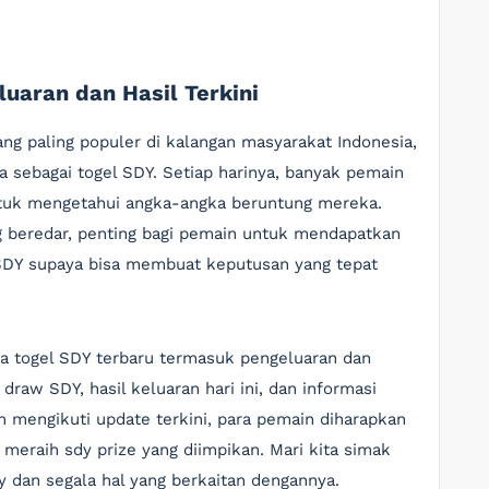
uaran dan Hasil Terkini
ang paling populer di kalangan masyarakat Indonesia,
a sebagai togel SDY. Setiap harinya, banyak pemain
untuk mengetahui angka-angka beruntung mereka.
g beredar, penting bagi pemain untuk mendapatkan
n SDY supaya bisa membuat keputusan yang tepat
ta togel SDY terbaru termasuk pengeluaran dan
raw SDY, hasil keluaran hari ini, dan informasi
an mengikuti update terkini, para pemain diharapkan
eraih sdy prize yang diimpikan. Mari kita simak
y dan segala hal yang berkaitan dengannya.