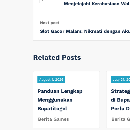
Menjelajahi Kerahasiaan Wal
Next post
Slot Gacor Malam: Nikmati dengan Ak
Related Posts
August 1, 2026
July 31, 2
Panduan Lengkap
Strateg
Menggunakan
di Bupa
Bupatitogel
Perlu D
Berita Games
Berita 