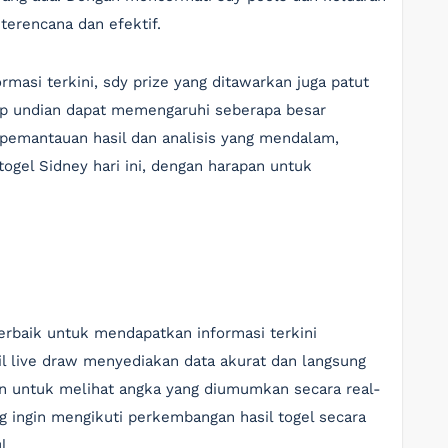
terencana dan efektif.
ormasi terkini, sdy prize yang ditawarkan juga patut
iap undian dapat memengaruhi seberapa besar
 pemantauan hasil dan analisis yang mendalam,
ogel Sidney hari ini, dengan harapan untuk
erbaik untuk mendapatkan informasi terkini
il live draw menyediakan data akurat dan langsung
 untuk melihat angka yang diumumkan secara real-
g ingin mengikuti perkembangan hasil togel secara
l.