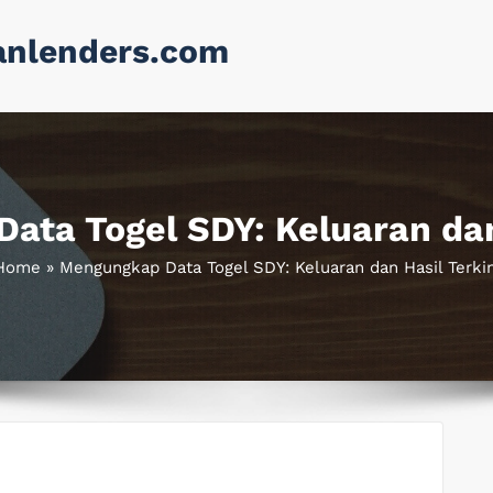
anlenders.com
ta Togel SDY: Keluaran dan
Home
»
Mengungkap Data Togel SDY: Keluaran dan Hasil Terkin