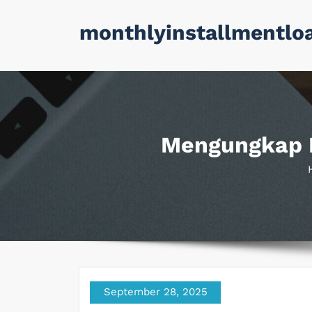
Skip
monthlyinstallmentlo
to
content
Mengungkap Da
September 28, 2025