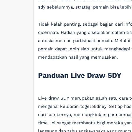
sdy sebelumnya, strategi pemain bisa lebih 
Tidak kalah penting, sebagai bagian dari inf
dicermati. Hadiah yang disediakan dalam t
antusiasme dan partisipasi pemain. Melalui
pemain dapat lebih siap untuk menghadapi t
mendapatkan hasil yang memuaskan.
Panduan Live Draw SDY
Live draw SDY merupakan salah satu cara t
mengenai keluaran togel Sidney. Setiap has
dari sumbernya, memungkinkan para pemain
time. Ini sangat membantu bagi mereka yan
langsung dan tahu angka-angka yang muncu