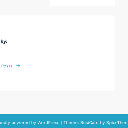
 by:
l Posts
oudly powered by
WordPress
| Theme:
BusiCare
by
SpiceThe