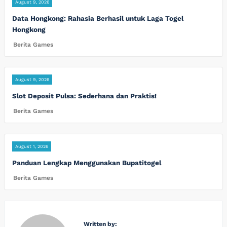
August 9, 2026
Data Hongkong: Rahasia Berhasil untuk Laga Togel
Hongkong
Berita Games
August 9, 2026
Slot Deposit Pulsa: Sederhana dan Praktis!
Berita Games
August 1, 2026
Panduan Lengkap Menggunakan Bupatitogel
Berita Games
Written by: