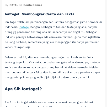
By
RAf4L
In
Berita Games
Iontogel: Membongkar Cerita dan Fakta
Ion Togel telah jadi perbincangan seru antara penggemar game nombor di
Indonesia.
iontogel
Dengan berbagai mitos dan fakta yang ada, banyak
orang yg penasaran tentang apa sih sebenarnya ion togel itu. Sebagian
individu percaya bahwasanya ada cara-cara tertentu guna meningkatkan
peluang berhasil, sementara yang lain menganggap itu hanya permainan
keberuntungan saja.
Dalam artikel ini, kita akan membongkar sejumlah kisah serta fakta
tentang togel ion. Kita bakal berusaha mengetahui asal-usulnya, metode
kerja dan alasan kenapa banyak orang berminat dalam bermain. Melalui
membedakan di antara fakta dan hoaks, diharapkan para pembaca dapat
mengambil pilihan yang lebih bijak bijak di dalam dunia game ini.
Apa Sih Iontogel?
Platform Iontogel adalah sebuah sarana permainan yang kombinasi