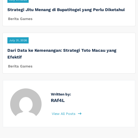
Strategi Jitu Menang di Bupatitogel yang Perlu Diketahui
Berita Games
July 31, 2026
Dari Data ke Kemenangan: Strategi Toto Macau yang
Efektif
Berita Games
Written by:
RAf4L
View All Posts