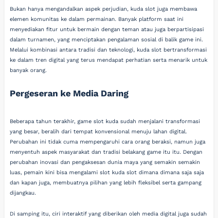
Bukan hanya mengandalkan aspek perjudian, kuda slot juga membawa
elemen komunitas ke dalam permainan. Banyak platform saat ini
menyediakan fitur untuk bermain dengan teman atau juga berpartisipasi
dalam turnamen, yang menciptakan pengalaman sosial di balik game ini.
Melalui kombinasi antara tradisi dan teknologi, kuda slot bertransformasi
ke dalam tren digital yang terus mendapat perhatian serta menarik untuk
banyak orang.
Pergeseran ke Media Daring
Beberapa tahun terakhir, game slot kuda sudah menjalani transformasi
yang besar, beralih dari tempat konvensional menuju lahan digital.
Perubahan ini tidak cuma mempengaruhi cara orang beraksi, namun juga
menyentuh aspek masyarakat dan tradisi belakang game itu itu. Dengan
perubahan inovasi dan pengaksesan dunia maya yang semakin semakin
luas, pemain kini bisa mengalami slot kuda slot dimana dimana saja saja
dan kapan juga, membuatnya pilihan yang lebih fleksibel serta gampang
dijangkau.
Di samping itu, ciri interaktif yang diberikan oleh media digital juga sudah