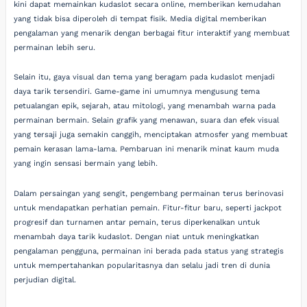
kini dapat memainkan kudaslot secara online, memberikan kemudahan
yang tidak bisa diperoleh di tempat fisik. Media digital memberikan
pengalaman yang menarik dengan berbagai fitur interaktif yang membuat
permainan lebih seru.
Selain itu, gaya visual dan tema yang beragam pada kudaslot menjadi
daya tarik tersendiri. Game-game ini umumnya mengusung tema
petualangan epik, sejarah, atau mitologi, yang menambah warna pada
permainan bermain. Selain grafik yang menawan, suara dan efek visual
yang tersaji juga semakin canggih, menciptakan atmosfer yang membuat
pemain kerasan lama-lama. Pembaruan ini menarik minat kaum muda
yang ingin sensasi bermain yang lebih.
Dalam persaingan yang sengit, pengembang permainan terus berinovasi
untuk mendapatkan perhatian pemain. Fitur-fitur baru, seperti jackpot
progresif dan turnamen antar pemain, terus diperkenalkan untuk
menambah daya tarik kudaslot. Dengan niat untuk meningkatkan
pengalaman pengguna, permainan ini berada pada status yang strategis
untuk mempertahankan popularitasnya dan selalu jadi tren di dunia
perjudian digital.