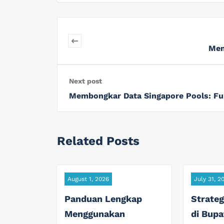
Men
Next post
Membongkar Data Singapore Pools: Fu
Related Posts
August 1, 2026
July 31, 2
Panduan Lengkap
Strateg
Menggunakan
di Bupa