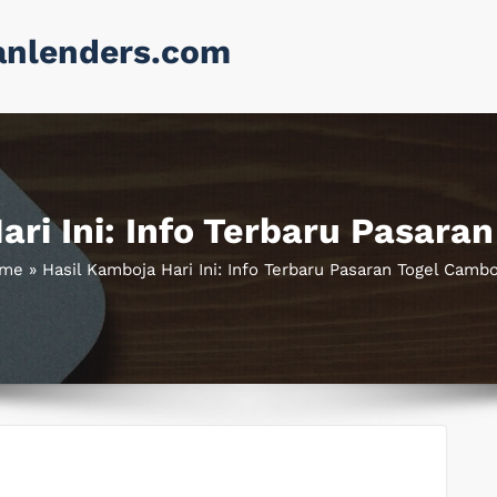
anlenders.com
ari Ini: Info Terbaru Pasara
me
»
Hasil Kamboja Hari Ini: Info Terbaru Pasaran Togel Camb