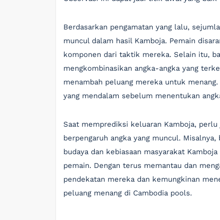
Berdasarkan pengamatan yang lalu, sejuml
muncul dalam hasil Kamboja. Pemain disara
komponen dari taktik mereka. Selain itu, 
mengkombinasikan angka-angka yang terke
menambah peluang mereka untuk menang. Ol
yang mendalam sebelum menentukan angka 
Saat memprediksi keluaran Kamboja, perlu 
berpengaruh angka yang muncul. Misalnya, 
budaya dan kebiasaan masyarakat Kamboja s
pemain. Dengan terus memantau dan menga
pendekatan mereka dan kemungkinan mene
peluang menang di Cambodia pools.