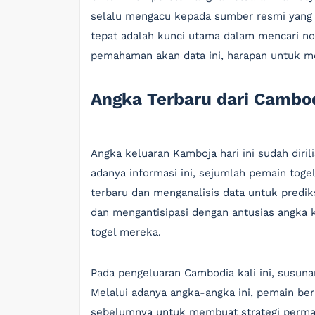
selalu mengacu kepada sumber resmi yang d
tepat adalah kunci utama dalam mencari no
pemahaman akan data ini, harapan untuk me
Angka Terbaru dari Cambo
Angka keluaran Kamboja hari ini sudah dir
adanya informasi ini, sejumlah pemain tog
terbaru dan menganalisis data untuk predi
dan mengantisipasi dengan antusias angka ke
togel mereka.
Pada pengeluaran Cambodia kali ini, susun
Melalui adanya angka-angka ini, pemain 
sebelumnya untuk membuat strategi perma