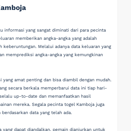
Kamboja
 informasi yang sangat diminati dari para pecinta
l keluaran memberikan angka-angka yang adalah
ih keberuntungan. Melalui adanya data keluaran yang
 dan memprediksi angka-angka yang kemungkinan
 yang amat penting dan bisa diambil dengan mudah.
ang secara berkala memperbarui data ini tiap hari-
selalu up-to-date dan memanfaatkan hasil
inan mereka. Segala pecinta togel Kamboja juga
 berdasarkan data yang telah ada.
yang dapat diandalkan, pemain dianjurkan untuk