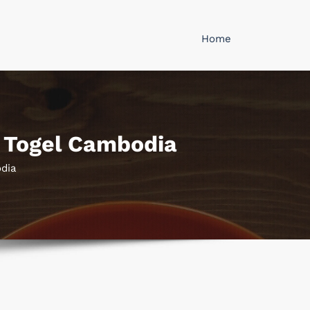
Home
n Togel Cambodia
odia