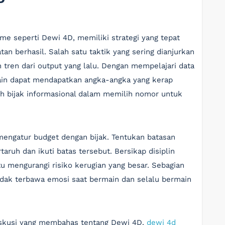
me seperti Dewi 4D, memiliki strategi yang tepat
 berhasil. Salah satu taktik yang sering dianjurkan
 tren dari output yang lalu. Dengan mempelajari data
ain dapat mendapatkan angka-angka yang kerap
h bijak informasional dalam memilih nomor untuk
 mengatur budget dengan bijak. Tentukan batasan
ruh dan ikuti batas tersebut. Bersikap disiplin
mengurangi risiko kerugian yang besar. Sebagian
dak terbawa emosi saat bermain dan selalu bermain
diskusi yang membahas tentang Dewi 4D.
dewi 4d