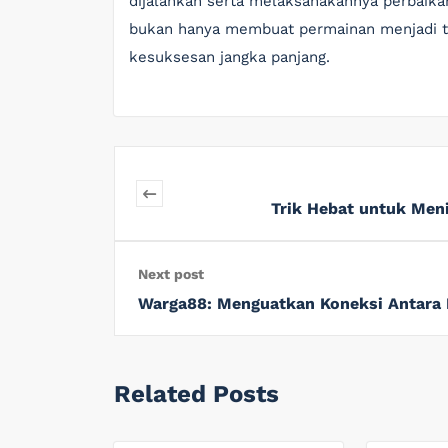
dijalankan serta melaksanakannya perbaikan
bukan hanya membuat permainan menjadi t
kesuksesan jangka panjang.
Trik Hebat untuk Men
Next post
Warga88: Menguatkan Koneksi Antara 
Related Posts