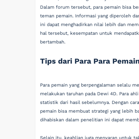
Dalam forum tersebut, para pemain bisa ber
teman pemain. Informasi yang diperoleh da
ini dapat menghadirkan nilai lebih dan me
hal tersebut, kesempatan untuk mendapat
bertambah.
Tips dari Para Para Pema
Para pemain yang berpengalaman selalu men
melakukan taruhan pada Dewi 4D. Para ah
statistik dari hasil sebelumnya. Dengan c
pemain bisa membuat strategi yang lebih 
dihabiskan dalam penelitian ini dapat memb
Selain itu, keahlian juga menyaran untuk ta