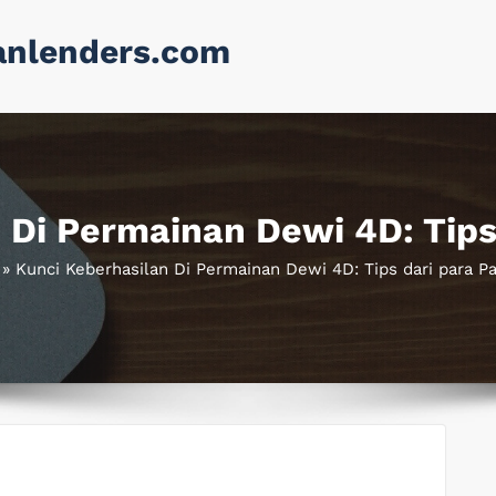
anlenders.com
 Di Permainan Dewi 4D: Tips 
»
Kunci Keberhasilan Di Permainan Dewi 4D: Tips dari para Pa