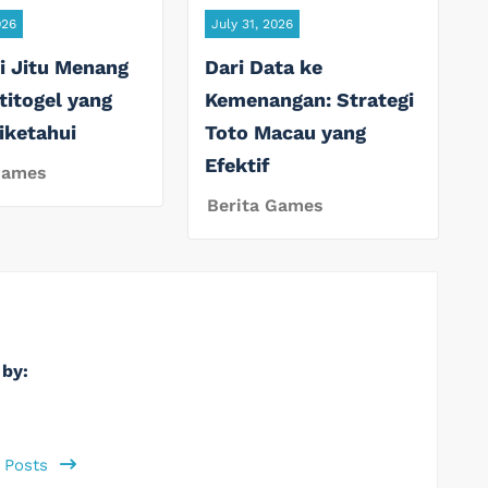
026
July 31, 2026
i Jitu Menang
Dari Data ke
titogel yang
Kemenangan: Strategi
iketahui
Toto Macau yang
Efektif
Games
Berita Games
 by:
l Posts