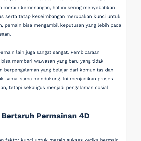
a meraih kemenangan, hal ini sering menyebabkan
atas serta tetap keseimbangan merupakan kunci untuk
an, pemain bisa mengambil keputusan yang lebih pada
saan.
main lain juga sangat sangat. Pembicaraan
n bisa memberi wawasan yang baru yang tidak
n berpengalaman yang belajar dari komunitas dan
k sama-sama mendukung. Ini menjadikan proses
nan, tetapi sekaligus menjadi pengalaman sosial
 Bertaruh Permainan 4D
n faktor kunci untuk meraih sukses ketika bermain