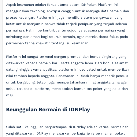
Aspek keamanan adalah fokus utama dalam IDNPoker. Platform ini
menggunakan teknologi enkripsi canggih untuk menjaga data pemain dan
proses keuangan. Platform ini juga memiliki sistem pengawasan yang
ketat untuk menjamin bahwa tidak terjadi penipuan yang terjadi selama
permainan. Hal ini berkontribusi terwujudnya suasana permainan yang
seimbang dan aman bagi seluruh pemain, agar mereka dapat fokus pada
permainan tanpa khawatir tentang isu keamanan.
Platform ini sangat terkenal dengan promosi dan bonus cingkrang yang
ditawarkan kepada pemain baru serta anggota lama. Dari bonus selamat
datang hingga skema loyalitas, platform ini dedicated untuk memberikan
nilai tambah kepada anggota. Penawaran ini tidak hanya menarik pemula
untuk bergabung, tetapi juga mempertahankan minat anggota lama agar
selalu terlibat di platform, menciptakan komunitas poker yang solid dan
maju.
Keunggulan Bermain di IDNPlay
Salah satu keunggulan berpartisipasi di IDNPlay adalah variasi permainan
yang ditawarkan. IDNPlay menawarkan berbagai jenis permainan poker,