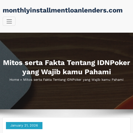
Skip
monthlyinstallmentloanlenders.com
to
content
Mitos serta Fakta Tentang IDNPoker
yang Wajib kamu Pahami
Home
»
Mitos serta Fakta Tentang IDNPoker yang Wajib kamu Pahami
January 21, 2026