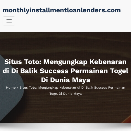
Skip
monthlyinstallmentloanlenders.com
to
content
Situs Toto: Mengungkap Kebenaran
di Di Balik Success Permainan Togel
Di Dunia Maya
Home
»
Situs Toto: Mengungkap Kebenaran di Di Balik Success Permainan
Togel Di Dunia Maya