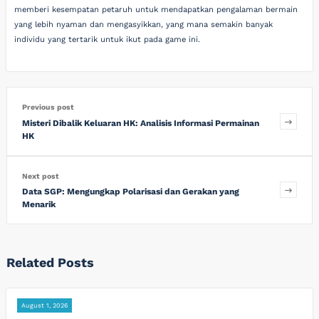
memberi kesempatan petaruh untuk mendapatkan pengalaman bermain
yang lebih nyaman dan mengasyikkan, yang mana semakin banyak
individu yang tertarik untuk ikut pada game ini.
Previous post
Misteri Dibalik Keluaran HK: Analisis Informasi Permainan
HK
Next post
Data SGP: Mengungkap Polarisasi dan Gerakan yang
Menarik
Related Posts
August 1, 2026