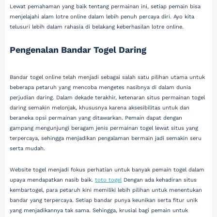
Lewat pemahaman yang baik tentang permainan ini, setiap pemain bisa
menjelajahi alam lotre online dalam lebih penuh percaya diri. Ayo kita
telusuri lebih dalam rahasia di belakang keberhasilan lotre online.
Pengenalan Bandar Togel Daring
Bandar togel online telah menjadi sebagai salah satu pilihan utama untuk
beberapa petaruh yang mencoba mengetes nasibnya di dalam dunia
perjudian daring. Dalam dekade terakhir, ketenaran situs permainan togel
daring semakin melonjak, khususnya karena aksesibilitas untuk dan
beraneka opsi permainan yang ditawarkan. Pemain dapat dengan
gampang mengunjungi beragam jenis permainan togel lewat situs yang
terpercaya, sehingga menjadikan pengalaman bermain jadi semakin seru
serta mudah.
Website togel menjadi fokus perhatian untuk banyak pemain togel dalam
upaya mendapatkan nasib baik.
toto togel
Dengan ada kehadiran situs
kembartogel, para petaruh kini memiliki lebih pilihan untuk menentukan
bandar yang terpercaya. Setiap bandar punya keunikan serta fitur unik
yang menjadikannya tak sama. Sehingga, krusial bagi pemain untuk