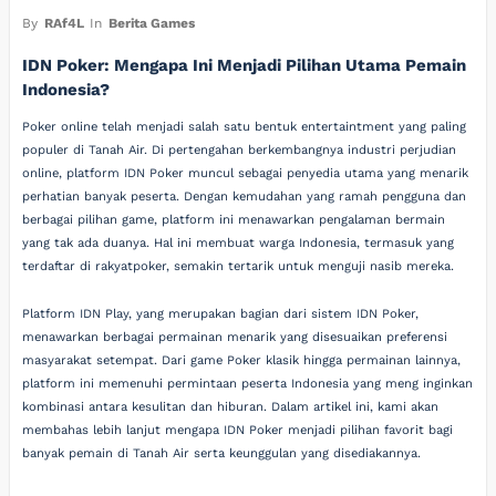
By
RAf4L
In
Berita Games
IDN Poker: Mengapa Ini Menjadi Pilihan Utama Pemain
Indonesia?
Poker online telah menjadi salah satu bentuk entertaintment yang paling
populer di Tanah Air. Di pertengahan berkembangnya industri perjudian
online, platform IDN Poker muncul sebagai penyedia utama yang menarik
perhatian banyak peserta. Dengan kemudahan yang ramah pengguna dan
berbagai pilihan game, platform ini menawarkan pengalaman bermain
yang tak ada duanya. Hal ini membuat warga Indonesia, termasuk yang
terdaftar di rakyatpoker, semakin tertarik untuk menguji nasib mereka.
Platform IDN Play, yang merupakan bagian dari sistem IDN Poker,
menawarkan berbagai permainan menarik yang disesuaikan preferensi
masyarakat setempat. Dari game Poker klasik hingga permainan lainnya,
platform ini memenuhi permintaan peserta Indonesia yang meng inginkan
kombinasi antara kesulitan dan hiburan. Dalam artikel ini, kami akan
membahas lebih lanjut mengapa IDN Poker menjadi pilihan favorit bagi
banyak pemain di Tanah Air serta keunggulan yang disediakannya.