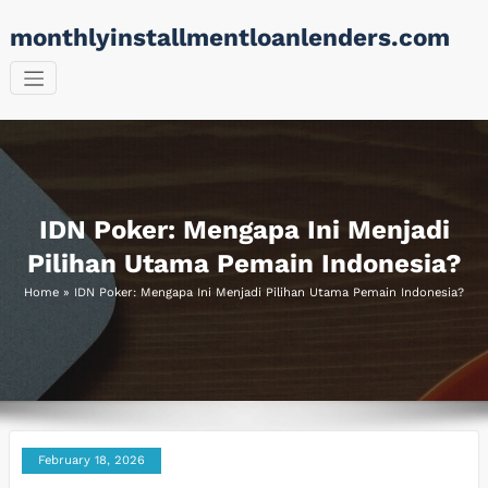
Skip
monthlyinstallmentloanlenders.com
to
content
IDN Poker: Mengapa Ini Menjadi
Pilihan Utama Pemain Indonesia?
Home
»
IDN Poker: Mengapa Ini Menjadi Pilihan Utama Pemain Indonesia?
February 18, 2026