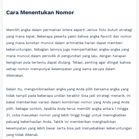
Cara Menentukan Nomor
Memilih angka dalam permainan lotere seperti Jenius Toto butuh strategi
yang mana tepat. Beberapa peserta yakin bahwa angka favorit dan nomor
yang mana konstan muncul dalam aritmatika harian dapat memberi
keberuntungan. Sebagian lainnya juga memperhatikan angka-angka yang
mana muncul dalam periodik di pengundian yang lalu, dengan harapan
keinginan pola tertentu dapat diulang. Tetapi, penting agar diingat bahwa
setiap nomor mempunyai kesempatan yang sama serupa dalam
dikenakan.
Selain itu, mengombinasikan angka yang Anda pilih bersama angka yang
tidak tampil pada beberapa undian terakhir bisa jadi strategi menarik. Ini
bakal memberikan variasi dalam kombinasi nomor yang Anda yang Anda
pilih. Sebagai contoh, Apabila Anda terus memilih angka antara 1 hingga
31, coba masukkan nomor yang lebih tinggi tinggi untuk meningkatkan
peluang keberhasilan Anda. Taktik ini memberikan menghadirkan
kesempatan yang lebih besar serta bisa jadi menyebabkan keberuntungan
yang tidak dikenali.