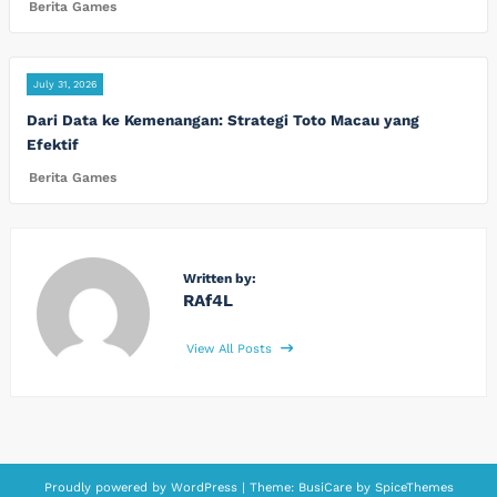
Berita Games
July 31, 2026
Dari Data ke Kemenangan: Strategi Toto Macau yang
Efektif
Berita Games
Written by:
RAf4L
View All Posts
Proudly powered by
WordPress
| Theme:
BusiCare
by
SpiceThemes