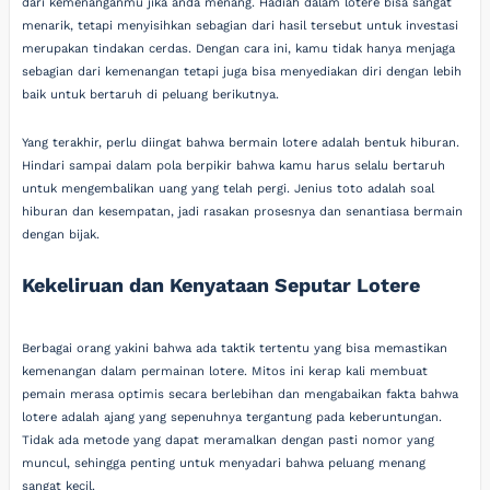
dari kemenanganmu jika anda menang. Hadiah dalam lotere bisa sangat
menarik, tetapi menyisihkan sebagian dari hasil tersebut untuk investasi
merupakan tindakan cerdas. Dengan cara ini, kamu tidak hanya menjaga
sebagian dari kemenangan tetapi juga bisa menyediakan diri dengan lebih
baik untuk bertaruh di peluang berikutnya.
Yang terakhir, perlu diingat bahwa bermain lotere adalah bentuk hiburan.
Hindari sampai dalam pola berpikir bahwa kamu harus selalu bertaruh
untuk mengembalikan uang yang telah pergi. Jenius toto adalah soal
hiburan dan kesempatan, jadi rasakan prosesnya dan senantiasa bermain
dengan bijak.
Kekeliruan dan Kenyataan Seputar Lotere
Berbagai orang yakini bahwa ada taktik tertentu yang bisa memastikan
kemenangan dalam permainan lotere. Mitos ini kerap kali membuat
pemain merasa optimis secara berlebihan dan mengabaikan fakta bahwa
lotere adalah ajang yang sepenuhnya tergantung pada keberuntungan.
Tidak ada metode yang dapat meramalkan dengan pasti nomor yang
muncul, sehingga penting untuk menyadari bahwa peluang menang
sangat kecil.