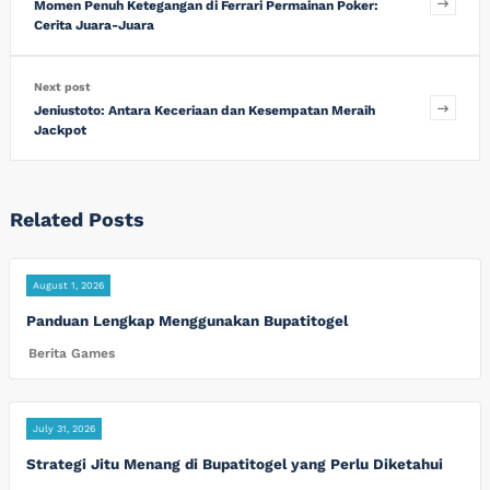
Momen Penuh Ketegangan di Ferrari Permainan Poker:
Cerita Juara-Juara
Next post
Jeniustoto: Antara Keceriaan dan Kesempatan Meraih
Jackpot
Related Posts
August 1, 2026
Panduan Lengkap Menggunakan Bupatitogel
Berita Games
July 31, 2026
Strategi Jitu Menang di Bupatitogel yang Perlu Diketahui