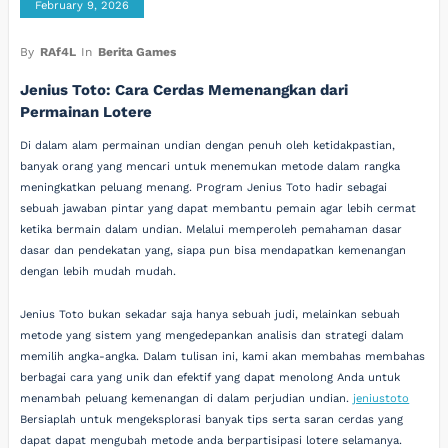
February 9, 2026
By
RAf4L
In
Berita Games
Jenius Toto: Cara Cerdas Memenangkan dari
Permainan Lotere
Di dalam alam permainan undian dengan penuh oleh ketidakpastian,
banyak orang yang mencari untuk menemukan metode dalam rangka
meningkatkan peluang menang. Program Jenius Toto hadir sebagai
sebuah jawaban pintar yang dapat membantu pemain agar lebih cermat
ketika bermain dalam undian. Melalui memperoleh pemahaman dasar
dasar dan pendekatan yang, siapa pun bisa mendapatkan kemenangan
dengan lebih mudah mudah.
Jenius Toto bukan sekadar saja hanya sebuah judi, melainkan sebuah
metode yang sistem yang mengedepankan analisis dan strategi dalam
memilih angka-angka. Dalam tulisan ini, kami akan membahas membahas
berbagai cara yang unik dan efektif yang dapat menolong Anda untuk
menambah peluang kemenangan di dalam perjudian undian.
jeniustoto
Bersiaplah untuk mengeksplorasi banyak tips serta saran cerdas yang
dapat dapat mengubah metode anda berpartisipasi lotere selamanya.