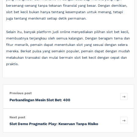
bersenang-senang tanpa tekanan finansial yang besar. Dengan demikian,
slot bet kecil bukan hanya tentang kesempatan untuk menang, tetapi
juga tentang menikmati setiap detik permainan.
Selain itu, banyak platform judi online menyediakan pilihan slot bet kecil,
membuatnya terjangkau oleh semua kalangan. Dengan beragam tema dan
fitur menarik, pemain dapat menentukan slot yang sesuai dengan selera
mereka. Berkat pulsa yang semakin populer, pemain dapat dengan mudah
melakukan transaksi dan mulai bermain slot bet kecil dengan cepat dan
praktis.
Previous post
Perbandingan Mesin Slot Bet: 400
Next post
Slot Demo Pragmatic Play: Keseruan Tanpa Risiko