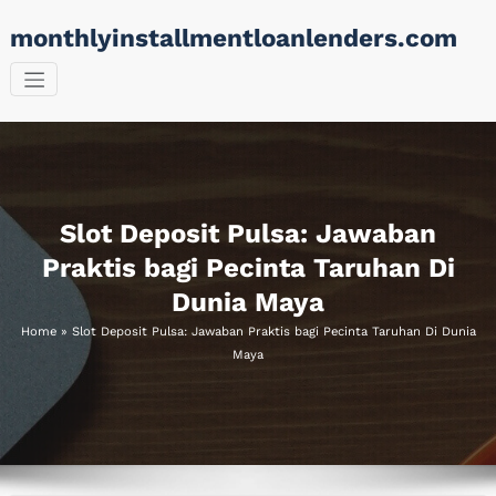
Skip
monthlyinstallmentloanlenders.com
to
content
Slot Deposit Pulsa: Jawaban
Praktis bagi Pecinta Taruhan Di
Dunia Maya
Home
»
Slot Deposit Pulsa: Jawaban Praktis bagi Pecinta Taruhan Di Dunia
Maya