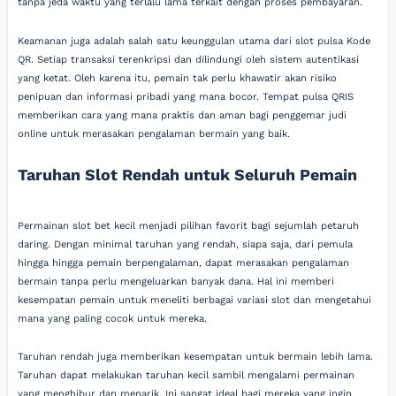
tanpa jeda waktu yang terlalu lama terkait dengan proses pembayaran.
Keamanan juga adalah salah satu keunggulan utama dari slot pulsa Kode
QR. Setiap transaksi terenkripsi dan dilindungi oleh sistem autentikasi
yang ketat. Oleh karena itu, pemain tak perlu khawatir akan risiko
penipuan dan informasi pribadi yang mana bocor. Tempat pulsa QRIS
memberikan cara yang mana praktis dan aman bagi penggemar judi
online untuk merasakan pengalaman bermain yang baik.
Taruhan Slot Rendah untuk Seluruh Pemain
Permainan slot bet kecil menjadi pilihan favorit bagi sejumlah petaruh
daring. Dengan minimal taruhan yang rendah, siapa saja, dari pemula
hingga hingga pemain berpengalaman, dapat merasakan pengalaman
bermain tanpa perlu mengeluarkan banyak dana. Hal ini memberi
kesempatan pemain untuk meneliti berbagai variasi slot dan mengetahui
mana yang paling cocok untuk mereka.
Taruhan rendah juga memberikan kesempatan untuk bermain lebih lama.
Taruhan dapat melakukan taruhan kecil sambil mengalami permainan
yang menghibur dan menarik. Ini sangat ideal bagi mereka yang ingin