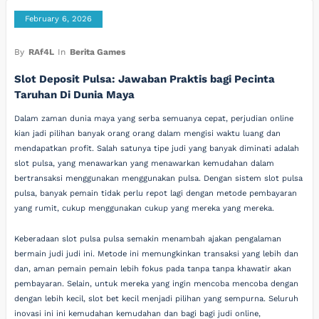
February 6, 2026
By
RAf4L
In
Berita Games
Slot Deposit Pulsa: Jawaban Praktis bagi Pecinta
Taruhan Di Dunia Maya
Dalam zaman dunia maya yang serba semuanya cepat, perjudian online
kian jadi pilihan banyak orang orang dalam mengisi waktu luang dan
mendapatkan profit. Salah satunya tipe judi yang banyak diminati adalah
slot pulsa, yang menawarkan yang menawarkan kemudahan dalam
bertransaksi menggunakan menggunakan pulsa. Dengan sistem slot pulsa
pulsa, banyak pemain tidak perlu repot lagi dengan metode pembayaran
yang rumit, cukup menggunakan cukup yang mereka yang mereka.
Keberadaan slot pulsa pulsa semakin menambah ajakan pengalaman
bermain judi judi ini. Metode ini memungkinkan transaksi yang lebih dan
dan, aman pemain pemain lebih fokus pada tanpa tanpa khawatir akan
pembayaran. Selain, untuk mereka yang ingin mencoba mencoba dengan
dengan lebih kecil, slot bet kecil menjadi pilihan yang sempurna. Seluruh
inovasi ini ini kemudahan kemudahan dan bagi bagi judi online,