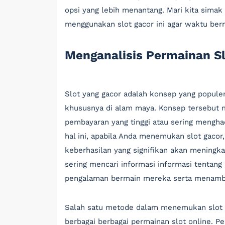
opsi yang lebih menantang. Mari kita sim
menggunakan slot gacor ini agar waktu be
Menganalisis Permainan Sl
Slot yang gacor adalah konsep yang populer
khususnya di alam maya. Konsep tersebut m
pembayaran yang tinggi atau sering mengh
hal ini, apabila Anda menemukan slot gaco
keberhasilan yang signifikan akan meningkat
sering mencari informasi informasi tentan
pengalaman bermain mereka serta menamb
Salah satu metode dalam menemukan slot gac
berbagai berbagai permainan slot online. 