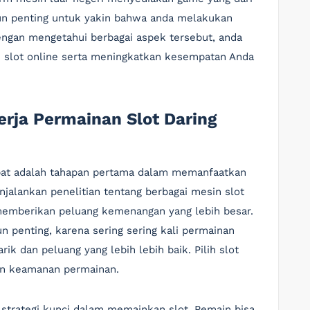
 penting untuk yakin bahwa anda melakukan
Dengan mengetahui berbagai aspek tersebut, anda
slot online serta meningkatkan kesempatan Anda
erja Permainan Slot Daring
pat adalah tahapan pertama dalam memanfaatkan
jalankan penelitian tentang berbagai mesin slot
g memberikan peluang kemenangan yang lebih besar.
 penting, karena sering sering kali permainan
k dan peluang yang lebih lebih baik. Pilih slot
an keamanan permainan.
 strategi kunci dalam memainkan slot. Pemain bisa