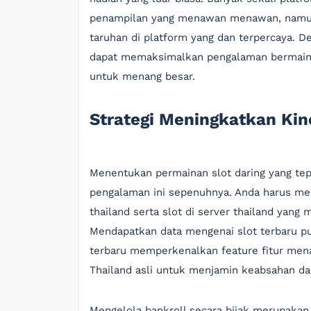
penampilan yang menawan menawan, namun
taruhan di platform yang dan terpercaya. 
dapat memaksimalkan pengalaman bermain 
untuk menang besar.
Strategi Meningkatkan Kin
Menentukan permainan slot daring yang te
pengalaman ini sepenuhnya. Anda harus men
thailand serta slot di server thailand yan
Mendapatkan data mengenai slot terbaru pun
terbaru memperkenalkan feature fitur menari
Thailand asli untuk menjamin keabsahan d
Mengelola bankroll secara bijak merupakan