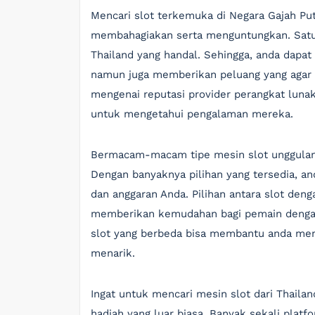
Mencari slot terkemuka di Negara Gajah Pu
membahagiakan serta menguntungkan. Satu 
Thailand yang handal. Sehingga, anda dapat 
namun juga memberikan peluang yang agar 
mengenai reputasi provider perangkat luna
untuk mengetahui pengalaman mereka.
Bermacam-macam tipe mesin slot unggulan ju
Dengan banyaknya pilihan yang tersedia, a
dan anggaran Anda. Pilihan antara slot deng
memberikan kemudahan bagi pemain dengan
slot yang berbeda bisa membantu anda me
menarik.
Ingat untuk mencari mesin slot dari Thailan
hadiah yang luar biasa. Banyak sekali plat