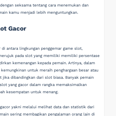
ak dengan seksama tentang cara menemukan dan
rmain kamu menjadi lebih menguntungkan.
ot Gacor
 di antara lingkungan penggemar game slot,
erujuk pada slot yang memiliki memiliki persentase
adirkan kemenangan kepada pemain. Artinya, dalam
r, kemungkinan untuk meraih penghargaan besar atau
 jika dibandingkan dari slot biasa. Banyak pemain
g slot yang gacor dalam rangka memaksimalkan
ah kesempatan untuk menang.
or yakni melalui melihat data dan statistik dari
Pemain sering membagikan pengalaman orang lain di