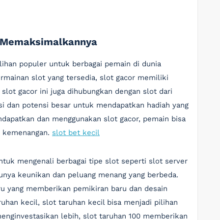
n Memaksimalkannya
ilihan populer untuk berbagai pemain di dunia
ermainan slot yang tersedia, slot gacor memiliki
 slot gacor ini juga dihubungkan dengan slot dari
si dan potensi besar untuk mendapatkan hadiah yang
ndapatkan dan menggunakan slot gacor, pemain bisa
ih kemenangan.
slot bet kecil
ntuk mengenali berbagai tipe slot seperti slot server
s punya keunikan dan peluang menang yang berbeda.
baru yang memberikan pemikiran baru dan desain
han kecil, slot taruhan kecil bisa menjadi pilihan
menginvestasikan lebih, slot taruhan 100 memberikan