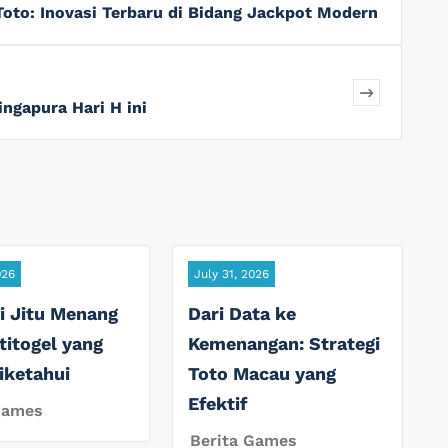
oto: Inovasi Terbaru di Bidang Jackpot Modern
ngapura Hari H ini
026
July 31, 2026
i Jitu Menang
Dari Data ke
titogel yang
Kemenangan: Strategi
iketahui
Toto Macau yang
Efektif
Games
Berita Games