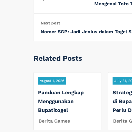
Mengenal Toto T
Next post
Nomer SGP: Jadi Jenius dalam Togel Si
Related Posts
August 1, 2026
July 31, 2
Panduan Lengkap
Strateg
Menggunakan
di Bupa
Bupatitogel
Perlu D
Berita Games
Berita 