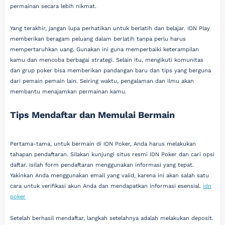
permainan secara lebih nikmat.
Yang terakhir, jangan lupa perhatikan untuk berlatih dan belajar. IDN Play
memberikan beragam peluang dalam berlatih tanpa perlu harus
mempertaruhkan uang. Gunakan ini guna memperbaiki keterampilan
kamu dan mencoba berbagai strategi. Selain itu, mengikuti komunitas
dan grup poker bisa memberikan pandangan baru dan tips yang berguna
dari pemain pemain lain. Seiring waktu, pengalaman dan ilmu akan
membantu menajamkan permainan kamu.
Tips Mendaftar dan Memulai Bermain
Pertama-tama, untuk bermain di IDN Poker, Anda harus melakukan
tahapan pendaftaran. Silakan kunjungi situs resmi IDN Poker dan cari opsi
daftar. Isilah form pendaftaran menggunakan informasi yang tepat.
Yakinkan Anda menggunakan email yang valid, karena ini akan salah satu
cara untuk verifikasi akun Anda dan mendapatkan informasi esensial.
idn
poker
Setelah berhasil mendaftar, langkah setelahnya adalah melakukan deposit.