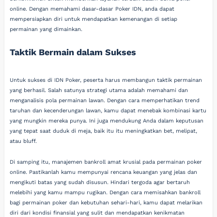
online. Dengan memahami dasar-dasar Poker IDN, anda dapat
mempersiapkan diri untuk mendapatkan kemenangan di setiap
permainan yang dimainkan.
Taktik Bermain dalam Sukses
Untuk sukses di IDN Poker, peserta harus membangun taktik permainan
yang berhasil. Salah satunya strategi utama adalah memahami dan
menganalisis pola permainan lawan. Dengan cara memperhatikan trend
taruhan dan kecenderungan lawan, kamu dapat menebak kombinasi kartu
yang mungkin mereka punya. Ini juga mendukung Anda dalam keputusan
yang tepat saat duduk di meja, baik itu itu meningkatkan bet, melipat,
atau bluff.
Di samping itu, manajemen bankroll amat krusial pada permainan poker
online. Pastikanlah kamu mempunyai rencana keuangan yang jelas dan
mengikuti batas yang sudah disusun. Hindari tergoda agar bertaruh
melebihi yang kamu mampu rugikan. Dengan cara memisahkan bankroll
bagi permainan poker dan kebutuhan sehari-hari, kamu dapat melarikan
diri dari kondisi finansial yang sulit dan mendapatkan kenikmatan