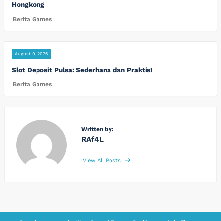
Hongkong
Berita Games
August 9, 2026
Slot Deposit Pulsa: Sederhana dan Praktis!
Berita Games
Written by:
RAf4L
View All Posts