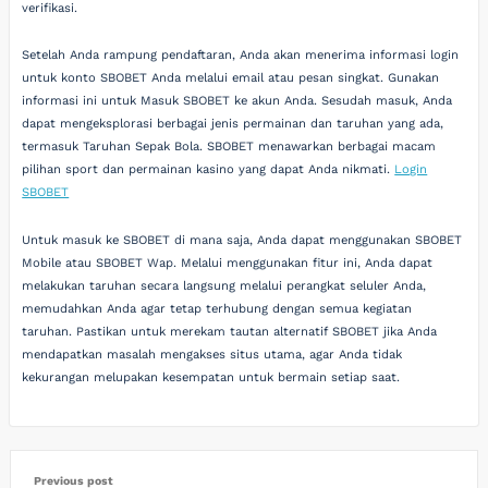
verifikasi.
Setelah Anda rampung pendaftaran, Anda akan menerima informasi login
untuk konto SBOBET Anda melalui email atau pesan singkat. Gunakan
informasi ini untuk Masuk SBOBET ke akun Anda. Sesudah masuk, Anda
dapat mengeksplorasi berbagai jenis permainan dan taruhan yang ada,
termasuk Taruhan Sepak Bola. SBOBET menawarkan berbagai macam
pilihan sport dan permainan kasino yang dapat Anda nikmati.
Login
SBOBET
Untuk masuk ke SBOBET di mana saja, Anda dapat menggunakan SBOBET
Mobile atau SBOBET Wap. Melalui menggunakan fitur ini, Anda dapat
melakukan taruhan secara langsung melalui perangkat seluler Anda,
memudahkan Anda agar tetap terhubung dengan semua kegiatan
taruhan. Pastikan untuk merekam tautan alternatif SBOBET jika Anda
mendapatkan masalah mengakses situs utama, agar Anda tidak
kekurangan melupakan kesempatan untuk bermain setiap saat.
Previous post