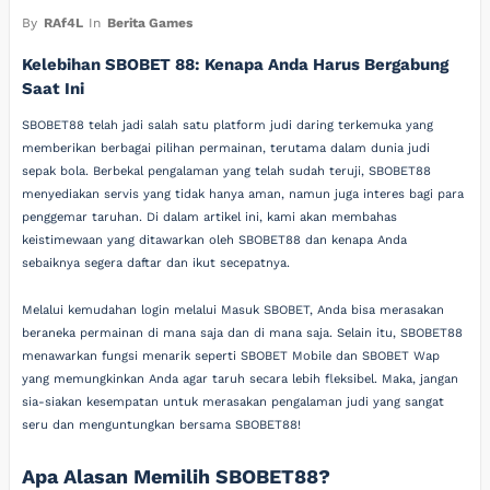
By
RAf4L
In
Berita Games
Kelebihan SBOBET 88: Kenapa Anda Harus Bergabung
Saat Ini
SBOBET88 telah jadi salah satu platform judi daring terkemuka yang
memberikan berbagai pilihan permainan, terutama dalam dunia judi
sepak bola. Berbekal pengalaman yang telah sudah teruji, SBOBET88
menyediakan servis yang tidak hanya aman, namun juga interes bagi para
penggemar taruhan. Di dalam artikel ini, kami akan membahas
keistimewaan yang ditawarkan oleh SBOBET88 dan kenapa Anda
sebaiknya segera daftar dan ikut secepatnya.
Melalui kemudahan login melalui Masuk SBOBET, Anda bisa merasakan
beraneka permainan di mana saja dan di mana saja. Selain itu, SBOBET88
menawarkan fungsi menarik seperti SBOBET Mobile dan SBOBET Wap
yang memungkinkan Anda agar taruh secara lebih fleksibel. Maka, jangan
sia-siakan kesempatan untuk merasakan pengalaman judi yang sangat
seru dan menguntungkan bersama SBOBET88!
Apa Alasan Memilih SBOBET88?