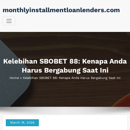
Skip
monthlyinstallmentloanlenders.com
to
content
Kelebihan SBOBET 88: Kenapa Anda
Harus Bergabung Saat Ini
Home
»
Kelebihan SBOBET 88: Kenapa Anda Harus Bergabung Saat Ini
March 19, 2026