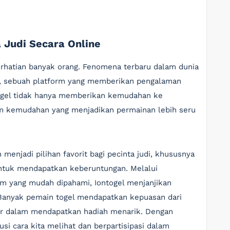
a Judi Secara Online
erhatian banyak orang. Fenomena terbaru dalam dunia
el, sebuah platform yang memberikan pengalaman
togel tidak hanya memberikan kemudahan ke
m kemudahan yang menjadikan permainan lebih seru
h menjadi pilihan favorit bagi pecinta judi, khususnya
ntuk mendapatkan keberuntungan. Melalui
m yang mudah dipahami, Iontogel menjanjikan
Banyak pemain togel mendapatkan kepuasan dari
ar dalam mendapatkan hadiah menarik. Dengan
si cara kita melihat dan berpartisipasi dalam