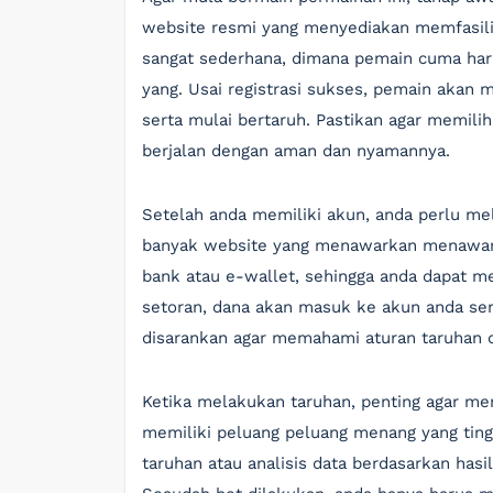
website resmi yang menyediakan memfasilit
sangat sederhana, dimana pemain cuma haru
yang. Usai registrasi sukses, pemain akan 
serta mulai bertaruh. Pastikan agar memilih
berjalan dengan aman dan nyamannya.
Setelah anda memiliki akun, anda perlu mel
banyak website yang menawarkan menawarka
bank atau e-wallet, sehingga anda dapat m
setoran, dana akan masuk ke akun anda ser
disarankan agar memahami aturan taruhan
Ketika melakukan taruhan, penting agar me
memiliki peluang peluang menang yang ting
taruhan atau analisis data berdasarkan ha