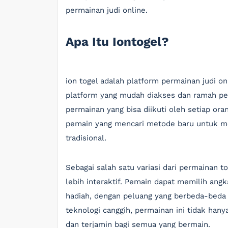
permainan judi online.
Apa Itu Iontogel?
ion togel adalah platform permainan judi o
platform yang mudah diakses dan ramah pe
permainan yang bisa diikuti oleh setiap ora
pemain yang mencari metode baru untuk mer
tradisional.
Sebagai salah satu variasi dari permainan 
lebih interaktif. Pemain dapat memilih an
hadiah, dengan peluang yang berbeda-beda 
teknologi canggih, permainan ini tidak han
dan terjamin bagi semua yang bermain.