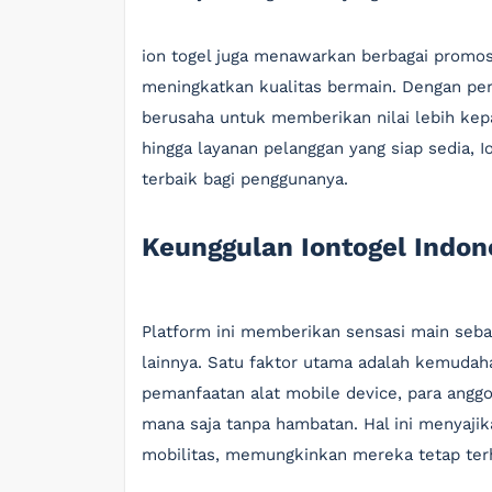
ion togel juga menawarkan berbagai promo
meningkatkan kualitas bermain. Dengan persa
berusaha untuk memberikan nilai lebih kep
hingga layanan pelanggan yang siap sedia,
terbaik bagi penggunanya.
Keunggulan Iontogel Indon
Platform ini memberikan sensasi main sebag
lainnya. Satu faktor utama adalah kemuda
pemanfaatan alat mobile device, para angg
mana saja tanpa hambatan. Hal ini menyaji
mobilitas, memungkinkan mereka tetap ter