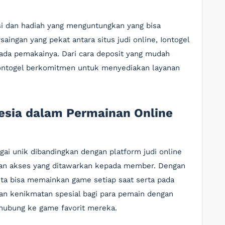
si dan hadiah yang menguntungkan yang bisa
ingan yang pekat antara situs judi online, Iontogel
ada pemakainya. Dari cara deposit yang mudah
 Iontogel berkomitmen untuk menyediakan layanan
esia dalam Permainan Online
ai unik dibandingkan dengan platform judi online
han akses yang ditawarkan kepada member. Dengan
ota bisa memainkan game setiap saat serta pada
kan kenikmatan spesial bagi para pemain dengan
hubung ke game favorit mereka.