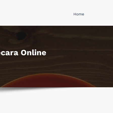
Home
ecara Online