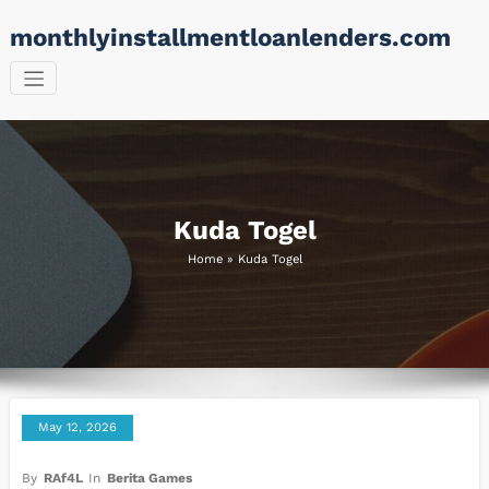
Skip
monthlyinstallmentloanlenders.com
to
content
Kuda Togel
Home
»
Kuda Togel
May 12, 2026
By
RAf4L
In
Berita Games