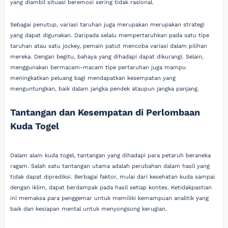
yang diambil situasi beremosi sering tidak rasional.
Sebagai penutup, variasi taruhan juga merupakan merupakan strategi
yang dapat digunakan. Daripada selalu mempertaruhkan pada satu tipe
taruhan atau satu jockey, pemain patut mencoba variasi dalam pilihan
mereka. Dengan begitu, bahaya yang dihadapi dapat dikurangi. Selain,
menggunakan bermacam-macam tipe pertaruhan juga mampu
meningkatkan peluang bagi mendapatkan kesempatan yang
menguntungkan, baik dalam jangka pendek ataupun jangka panjang.
Tantangan dan Kesempatan di Perlombaan
Kuda Togel
Dalam alam kuda togel, tantangan yang dihadapi para petaruh beraneka
ragam. Salah satu tantangan utama adalah perubahan dalam hasil yang
tidak dapat diprediksi. Berbagai faktor, mulai dari kesehatan kuda sampai
dengan iklim, dapat berdampak pada hasil setiap kontes. Ketidakpastian
ini memaksa para penggemar untuk memiliki kemampuan analitik yang
baik dan kesiapan mental untuk menyongsong kerugian.