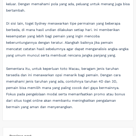
keluar. Dengan memahami pola yang ada, peluang untuk menang juga bisa
bertambah.
Di sisi lain, togel Sydney menawarkan tipe permainan yang beberapa
berbeda, di mana hasil undian dilakukan setiap hari. Ini memberikan
kesempatan yang lebih bagi pemain yang ingin mencoba
keberuntungannya dengan teratur. Alangkah baiknya jika pemain
mencatat catatan hasil sebelumnya agar dapat menganalisis angka-angka
yang umum muncul serta membuat rencana jangka panjang yang.
Sementara itu, untuk keperluan toto Macau, beragam jenis taruhan
tersedia dan ini menawarkan opsi menarik bagi pemain. Dengan cara
memahami jenis taruhan yang ada, contohnya taruhan 4D dan 3D,
pemain bisa memilih mana yang paling cocok dari gaya bermainnya.
Fokus pada pengelolaan modal serta memanfaatkan promo atau bonus
dari situs togel online akan membantu meningkatkan pengalaman
bermain yang aman dan menyenangkan.
Previous post