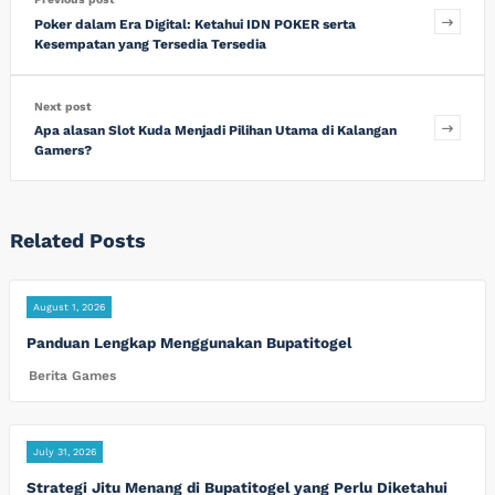
Poker dalam Era Digital: Ketahui IDN POKER serta
Kesempatan yang Tersedia Tersedia
Next post
Apa alasan Slot Kuda Menjadi Pilihan Utama di Kalangan
Gamers?
Related Posts
August 1, 2026
Panduan Lengkap Menggunakan Bupatitogel
Berita Games
July 31, 2026
Strategi Jitu Menang di Bupatitogel yang Perlu Diketahui