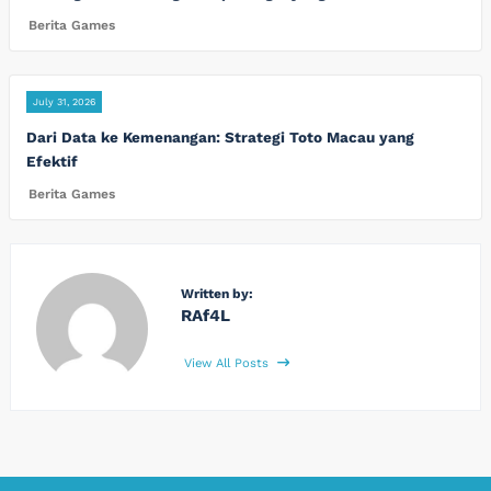
Berita Games
July 31, 2026
Dari Data ke Kemenangan: Strategi Toto Macau yang
Efektif
Berita Games
Written by:
RAf4L
View All Posts