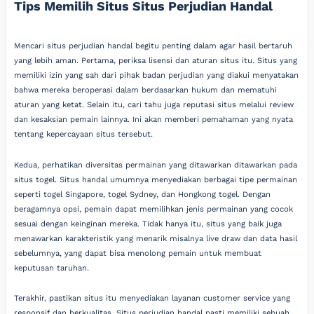
Tips Memilih Situs Situs Perjudian Handal
Mencari situs perjudian handal begitu penting dalam agar hasil bertaruh
yang lebih aman. Pertama, periksa lisensi dan aturan situs itu. Situs yang
memiliki izin yang sah dari pihak badan perjudian yang diakui menyatakan
bahwa mereka beroperasi dalam berdasarkan hukum dan mematuhi
aturan yang ketat. Selain itu, cari tahu juga reputasi situs melalui review
dan kesaksian pemain lainnya. Ini akan memberi pemahaman yang nyata
tentang kepercayaan situs tersebut.
Kedua, perhatikan diversitas permainan yang ditawarkan ditawarkan pada
situs togel. Situs handal umumnya menyediakan berbagai tipe permainan
seperti togel Singapore, togel Sydney, dan Hongkong togel. Dengan
beragamnya opsi, pemain dapat memilihkan jenis permainan yang cocok
sesuai dengan keinginan mereka. Tidak hanya itu, situs yang baik juga
menawarkan karakteristik yang menarik misalnya live draw dan data hasil
sebelumnya, yang dapat bisa menolong pemain untuk membuat
keputusan taruhan.
Terakhir, pastikan situs itu menyediakan layanan customer service yang
responsif dan berkualitas. Situs perjudian handal pasti memiliki sebuah