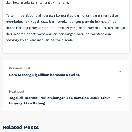
dan belum ada jaminan untuk menang.
Terakhir, bergabunglah dengan komunitas dan forum yang membahas
membahas ion togel. Saat berinteraksi dengan pemain lainnya, Anda
dapat berbagi pengalaman dan strategi yang telah mereka lakukan. Belajar
dari sesama dapat menawarkan pandangan baru bermanfaat dan
meningkatkan kemampuan bermain Anda.
Previous post
Cara Menang Signifikan bersama Dewi 4D
Next post
Togel di Internet: Perkembangan dan Ramalan untuk Tahun
Ini yang Akan Datang
Related Posts