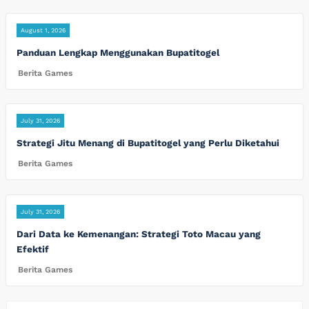
August 1, 2026
Panduan Lengkap Menggunakan Bupatitogel
Berita Games
July 31, 2026
Strategi Jitu Menang di Bupatitogel yang Perlu Diketahui
Berita Games
July 31, 2026
Dari Data ke Kemenangan: Strategi Toto Macau yang
Efektif
Berita Games