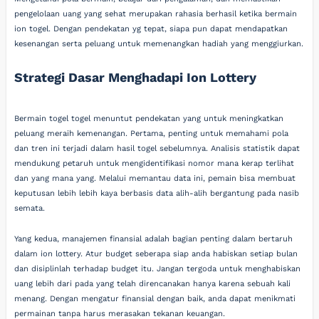
pengelolaan uang yang sehat merupakan rahasia berhasil ketika bermain
ion togel. Dengan pendekatan yg tepat, siapa pun dapat mendapatkan
kesenangan serta peluang untuk memenangkan hadiah yang menggiurkan.
Strategi Dasar Menghadapi Ion Lottery
Bermain togel togel menuntut pendekatan yang untuk meningkatkan
peluang meraih kemenangan. Pertama, penting untuk memahami pola
dan tren ini terjadi dalam hasil togel sebelumnya. Analisis statistik dapat
mendukung petaruh untuk mengidentifikasi nomor mana kerap terlihat
dan yang mana yang. Melalui memantau data ini, pemain bisa membuat
keputusan lebih lebih kaya berbasis data alih-alih bergantung pada nasib
semata.
Yang kedua, manajemen finansial adalah bagian penting dalam bertaruh
dalam ion lottery. Atur budget seberapa siap anda habiskan setiap bulan
dan disiplinlah terhadap budget itu. Jangan tergoda untuk menghabiskan
uang lebih dari pada yang telah direncanakan hanya karena sebuah kali
menang. Dengan mengatur finansial dengan baik, anda dapat menikmati
permainan tanpa harus merasakan tekanan keuangan.