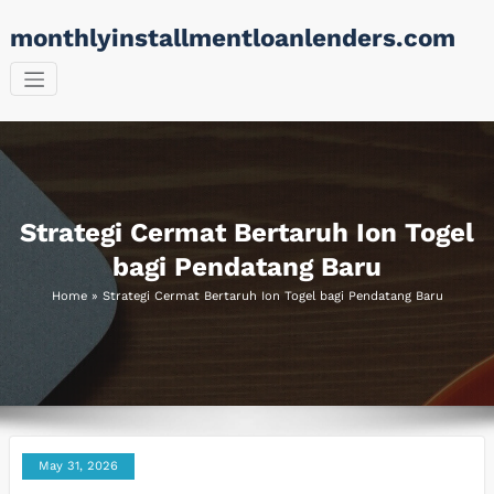
Skip
monthlyinstallmentloanlenders.com
to
content
Strategi Cermat Bertaruh Ion Togel
bagi Pendatang Baru
Home
»
Strategi Cermat Bertaruh Ion Togel bagi Pendatang Baru
May 31, 2026