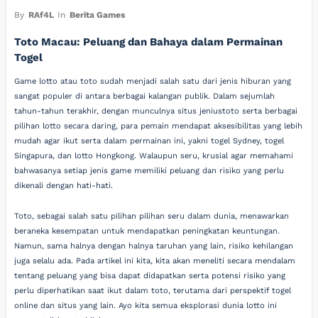
By
RAf4L
In
Berita Games
Toto Macau: Peluang dan Bahaya dalam Permainan
Togel
Game lotto atau toto sudah menjadi salah satu dari jenis hiburan yang
sangat populer di antara berbagai kalangan publik. Dalam sejumlah
tahun-tahun terakhir, dengan munculnya situs jeniustoto serta berbagai
pilihan lotto secara daring, para pemain mendapat aksesibilitas yang lebih
mudah agar ikut serta dalam permainan ini, yakni togel Sydney, togel
Singapura, dan lotto Hongkong. Walaupun seru, krusial agar memahami
bahwasanya setiap jenis game memiliki peluang dan risiko yang perlu
dikenali dengan hati-hati.
Toto, sebagai salah satu pilihan pilihan seru dalam dunia, menawarkan
beraneka kesempatan untuk mendapatkan peningkatan keuntungan.
Namun, sama halnya dengan halnya taruhan yang lain, risiko kehilangan
juga selalu ada. Pada artikel ini kita, kita akan meneliti secara mendalam
tentang peluang yang bisa dapat didapatkan serta potensi risiko yang
perlu diperhatikan saat ikut dalam toto, terutama dari perspektif togel
online dan situs yang lain. Ayo kita semua eksplorasi dunia lotto ini