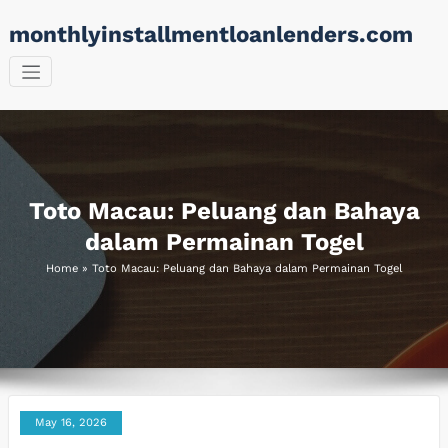
Skip
monthlyinstallmentloanlenders.com
to
content
Toto Macau: Peluang dan Bahaya
dalam Permainan Togel
Home
»
Toto Macau: Peluang dan Bahaya dalam Permainan Togel
May 16, 2026