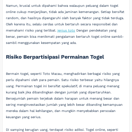
Namun, krusial untuk dipahami bahwa walaupun peluang dalam togel
online cukup menjanjikan, tidak ada jaminan kemenangan. Setiap bersifat
random, dan hasilnya dipengaruhi oleh banyak faktor yang tidak terduga.
Oleh karena itu, selalu cerdas untuk bertaruh secara responsibel dan
memahami risiko yang terlibat.
jenius toto
Dengan pendekatan yang
benar, pemain bisa menikmati pengalaman bertaruh togel online sambil-
sambil menggunakan kesempatan yang ada.
Risiko Berpartisipasi Permainan Togel
Bermain togel, seperti Toto Macau, menghadirkan berbagai risiko yang
perlu dipahami oleh para pemain. Satu risiko terbesar yaitu hilangnya
uang. Permainan togel ini bersifat spekulatif, di mana peluang menang
kurang baik jika dibandingkan dengan jumlah yang dipertaruhkan.
Bersejumlah pemain terjebak dalam harapan untuk menang besar dan
sering menginvestasikan jumlah yang lebih besar dibanding kemampuan
mereka dalam hal kehilangan, dan mungkin menyebabkan persoalan
keuangan yang serius.
Di samping kerugian uang, terdapat risiko adiksi. Togel online, seperti