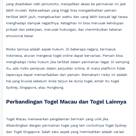
yang disediakan oleh jeniustoto, menjadikan akses ke permainan ini jadi
lebih mudah. Ketersediaan yang tinggi bisa mengakibatkan pemain
terlibat lebih jauh, mengeluarkan waktu dan uang lebih banyak lagi tanpa
menghadapi dampak negatifnya. Ketagihan ini bisa merusak kehidupan
pribadi dan pekerjaan, merusak hubungan, dan menimbulkan tekanan
emosional besar.
Risiko lainnya adalah aspek hukum. Di beberapa negara, termasuk
Indonesia, aturan mengenai togel online dapat bervariasi. Pemain bisa
menghadapi risiko hukum jika terlibat dalam permainan ilegal. Di samping
itu, ada risiko penipuan dalam perjudian online, di mana platform tidak
tepercaya dapat memanfaatkan dari pemain. Memahami risiko ini adalah
hal yang krusial sebelum Anda terjun ke dunia togel, entah itu togel
Sydney, Singapore, atau Hongkong.
Perbandingan Togel Macau dan Togel Lainnya
Togel Macau menawarkan pengalaman bermain yang unik jika
dibandingkan dengan permainan togel yang lain contohnya Togel Sydney
dan Togel Singapore. Salah satu aspek yang memisahkan adalah variasi