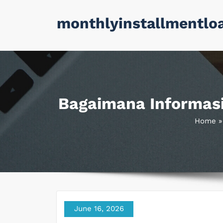
Skip
monthlyinstallmentlo
to
content
Bagaimana Informas
Home
June 16, 2026