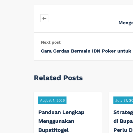
Menga
Next post
Cara Cerdas Bermain IDN Poker untuk
Related Posts
August 1, 2026
July 31, 2
Panduan Lengkap
Strateg
Menggunakan
di Bupa
Bupatitogel
Perlu D