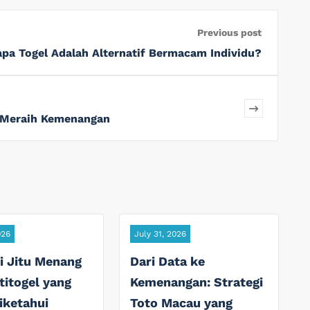
Previous post
pa Togel Adalah Alternatif Bermacam Individu?
 Meraih Kemenangan
026
July 31, 2026
i Jitu Menang
Dari Data ke
titogel yang
Kemenangan: Strategi
iketahui
Toto Macau yang