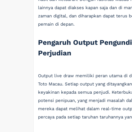
lainnya dapat diakses kapan saja dan di m
zaman digital, dan diharapkan dapat terus 
pemain di depan.
Pengaruh Output Pengundi
Perjudian
Output live draw memiliki peran utama di 
Toto Macau. Setiap output yang ditayangka
keyakinan kepada semua penjudi. Keterbuk
potensi penipuan, yang menjadi masalah dal
mereka dapat melihat dalam real-time outp
percaya pada setiap taruhan taruhannya yan