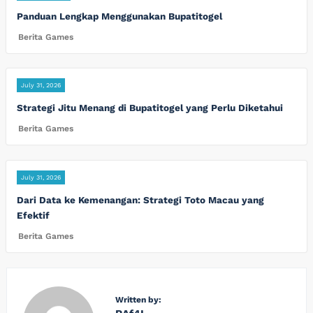
Panduan Lengkap Menggunakan Bupatitogel
Berita Games
July 31, 2026
Strategi Jitu Menang di Bupatitogel yang Perlu Diketahui
Berita Games
July 31, 2026
Dari Data ke Kemenangan: Strategi Toto Macau yang
Efektif
Berita Games
Written by: