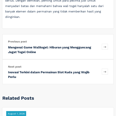
serius. Dengan demikian, penting untuk para pecinta judi untuk
menyadari batas dan memahami bahwa wali togel hanyalah satu dari
banyak elemen dalam permainan yang tidak memberikan hasil yang
diinginkan.
Previous post
Mengenal Game Walitogel: Hiburan yang Mengguncang
Jagat Togel Online
Next post
Inovasi Terkini dalam Permainan Slot Kuda yang Wajib
Perlu
Related Posts
August 1, 2026