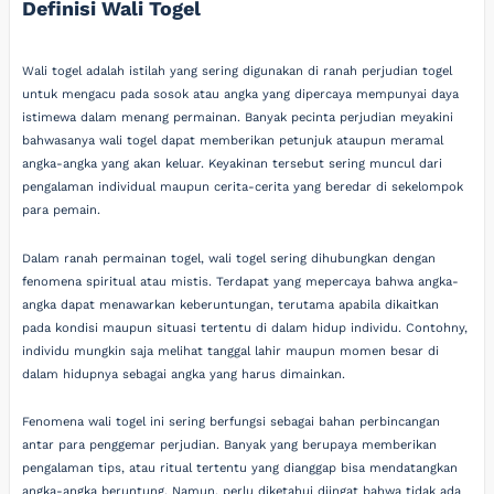
Definisi Wali Togel
Wali togel adalah istilah yang sering digunakan di ranah perjudian togel
untuk mengacu pada sosok atau angka yang dipercaya mempunyai daya
istimewa dalam menang permainan. Banyak pecinta perjudian meyakini
bahwasanya wali togel dapat memberikan petunjuk ataupun meramal
angka-angka yang akan keluar. Keyakinan tersebut sering muncul dari
pengalaman individual maupun cerita-cerita yang beredar di sekelompok
para pemain.
Dalam ranah permainan togel, wali togel sering dihubungkan dengan
fenomena spiritual atau mistis. Terdapat yang mepercaya bahwa angka-
angka dapat menawarkan keberuntungan, terutama apabila dikaitkan
pada kondisi maupun situasi tertentu di dalam hidup individu. Contohny,
individu mungkin saja melihat tanggal lahir maupun momen besar di
dalam hidupnya sebagai angka yang harus dimainkan.
Fenomena wali togel ini sering berfungsi sebagai bahan perbincangan
antar para penggemar perjudian. Banyak yang berupaya memberikan
pengalaman tips, atau ritual tertentu yang dianggap bisa mendatangkan
angka-angka beruntung. Namun, perlu diketahui diingat bahwa tidak ada