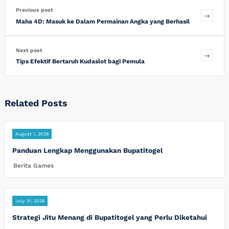
Previous post
Maha 4D: Masuk ke Dalam Permainan Angka yang Berhasil
Next post
Tips Efektif Bertaruh Kudaslot bagi Pemula
Related Posts
August 1, 2026
Panduan Lengkap Menggunakan Bupatitogel
Berita Games
July 31, 2026
Strategi Jitu Menang di Bupatitogel yang Perlu Diketahui