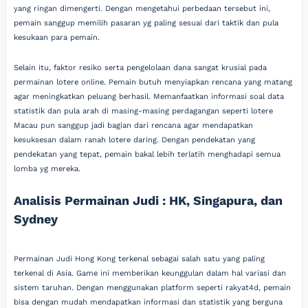
yang ringan dimengerti. Dengan mengetahui perbedaan tersebut ini,
pemain sanggup memilih pasaran yg paling sesuai dari taktik dan pula
kesukaan para pemain.
Selain itu, faktor resiko serta pengelolaan dana sangat krusial pada
permainan lotere online. Pemain butuh menyiapkan rencana yang matang
agar meningkatkan peluang berhasil. Memanfaatkan informasi soal data
statistik dan pula arah di masing-masing perdagangan seperti lotere
Macau pun sanggup jadi bagian dari rencana agar mendapatkan
kesuksesan dalam ranah lotere daring. Dengan pendekatan yang
pendekatan yang tepat, pemain bakal lebih terlatih menghadapi semua
lomba yg mereka.
Analisis Permainan Judi : HK, Singapura, dan
Sydney
Permainan Judi Hong Kong terkenal sebagai salah satu yang paling
terkenal di Asia. Game ini memberikan keunggulan dalam hal variasi dan
sistem taruhan. Dengan menggunakan platform seperti rakyat4d, pemain
bisa dengan mudah mendapatkan informasi dan statistik yang berguna