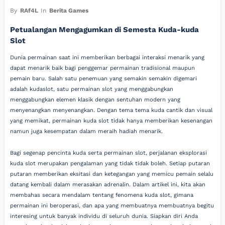
By
RAf4L
In
Berita Games
Petualangan Mengagumkan di Semesta Kuda-kuda
Slot
Dunia permainan saat ini memberikan berbagai interaksi menarik yang
dapat menarik baik bagi penggemar permainan tradisional maupun
pemain baru. Salah satu penemuan yang semakin semakin digemari
adalah kudaslot, satu permainan slot yang menggabungkan
menggabungkan elemen klasik dengan sentuhan modern yang
menyenangkan menyenangkan. Dengan tema tema kuda cantik dan visual
yang memikat, permainan kuda slot tidak hanya memberikan kesenangan
namun juga kesempatan dalam meraih hadiah menarik.
Bagi segenap pencinta kuda serta permainan slot, perjalanan eksplorasi
kuda slot merupakan pengalaman yang tidak tidak boleh. Setiap putaran
putaran memberikan eksitasi dan ketegangan yang memicu pemain selalu
datang kembali dalam merasakan adrenalin. Dalam artikel ini, kita akan
membahas secara mendalam tentang fenomena kuda slot, gimana
permainan ini beroperasi, dan apa yang membuatnya membuatnya begitu
interesing untuk banyak individu di seluruh dunia. Siapkan diri Anda