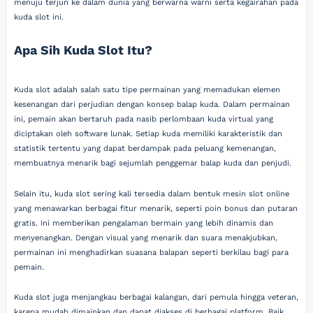
menuju terjun ke dalam dunia yang berwarna warni serta kegairahan pada
kuda slot ini.
Apa Sih Kuda Slot Itu?
Kuda slot adalah salah satu tipe permainan yang memadukan elemen
kesenangan dari perjudian dengan konsep balap kuda. Dalam permainan
ini, pemain akan bertaruh pada nasib perlombaan kuda virtual yang
diciptakan oleh software lunak. Setiap kuda memiliki karakteristik dan
statistik tertentu yang dapat berdampak pada peluang kemenangan,
membuatnya menarik bagi sejumlah penggemar balap kuda dan penjudi.
Selain itu, kuda slot sering kali tersedia dalam bentuk mesin slot online
yang menawarkan berbagai fitur menarik, seperti poin bonus dan putaran
gratis. Ini memberikan pengalaman bermain yang lebih dinamis dan
menyenangkan. Dengan visual yang menarik dan suara menakjubkan,
permainan ini menghadirkan suasana balapan seperti berkilau bagi para
pemain.
Kuda slot juga menjangkau berbagai kalangan, dari pemula hingga veteran,
karena mudah dimainkan dan dapat diakses di berbagai platform. Baik