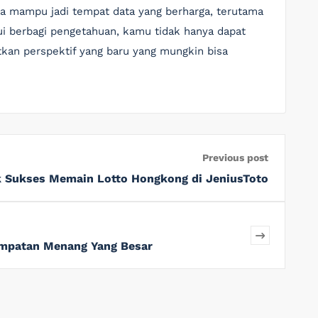
 mampu jadi tempat data yang berharga, terutama
ui berbagi pengetahuan, kamu tidak hanya dapat
atkan perspektif yang baru yang mungkin bisa
Previous post
k Sukses Memain Lotto Hongkong di JeniusToto
empatan Menang Yang Besar