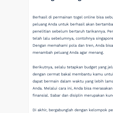
Berhasil di permainan togel online bisa s
peluang Anda untuk berhasil akan bertamb
penelitian sebelum bertaruh tarikannya. Per
telah lalu sebelumnya, contohnya singapore 
Dengan memahami pola dan tren, Anda bisa
menambah peluang Anda agar menang.
Berikutnya, selalu tetapkan budget yang jel
dengan cermat bakal membantu kamu untuk
dapat bermain dalam waktu yang lebih lama.
Anda. Melalui cara ini, Anda bisa merasaka
finansial. Sabar dan disiplin merupakan kun
Di akhir, bergabunglah dengan kelompok peng