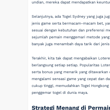
undian, mereka dapat mendapatkan keuntun
Selanjutnya, ada Togel Sydney yang juga j
jenis game serta bermacam-macam bet, ya
sesuai dengan kebutuhan dan preferensi me
sejumlah pemain menggemari metode yang t
banyak juga menambah daya tarik dari jenis 
Terakhir, kita tak dapat mengabaikan Loter
berlangsung setiap setiap. Popularitas Lot
serta bonus yang menarik yang ditawarkan o
mengalami sensasi game yang cepat dan d
cukup tinggi, memudahkan Togel Hongkong 
penggemar togel di dunia maya.
Strategi Menang di Permai