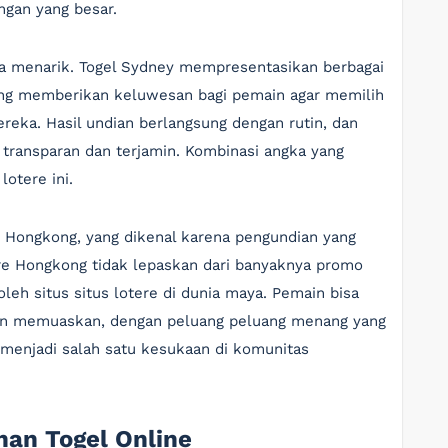
gan yang besar.
uga menarik. Togel Sydney mempresentasikan berbagai
ng memberikan keluwesan bagi pemain agar memilih
reka. Hasil undian berlangsung dengan rutin, dan
ransparan dan terjamin. Kombinasi angka yang
lotere ini.
e Hongkong, yang dikenal karena pengundian yang
ere Hongkong tidak lepaskan dari banyaknya promo
leh situs situs lotere di dunia maya. Pemain bisa
an memuaskan, dengan peluang peluang menang yang
menjadi salah satu kesukaan di komunitas
nan Togel Online