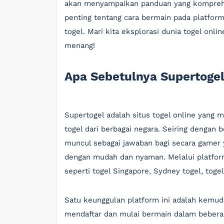
akan menyampaikan panduan yang komprehens
penting tentang cara bermain pada platfor
togel. Mari kita eksplorasi dunia togel on
menang!
Apa Sebetulnya Supertogel
Supertogel adalah situs togel online ya
togel dari berbagai negara. Seiring dengan 
muncul sebagai jawaban bagi secara gamer y
dengan mudah dan nyaman. Melalui platform
seperti togel Singapore, Sydney togel, toge
Satu keunggulan platform ini adalah kemud
mendaftar dan mulai bermain dalam beberap