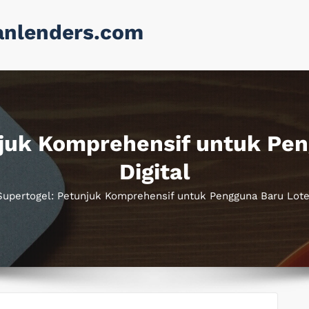
anlenders.com
njuk Komprehensif untuk Pen
Digital
Supertogel: Petunjuk Komprehensif untuk Pengguna Baru Loter