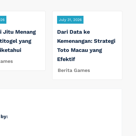
026
July 31, 2026
i Jitu Menang
Dari Data ke
titogel yang
Kemenangan: Strategi
iketahui
Toto Macau yang
Efektif
Games
Berita Games
 by: