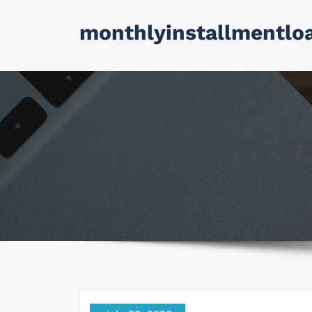
Skip
monthlyinstallmentlo
to
content