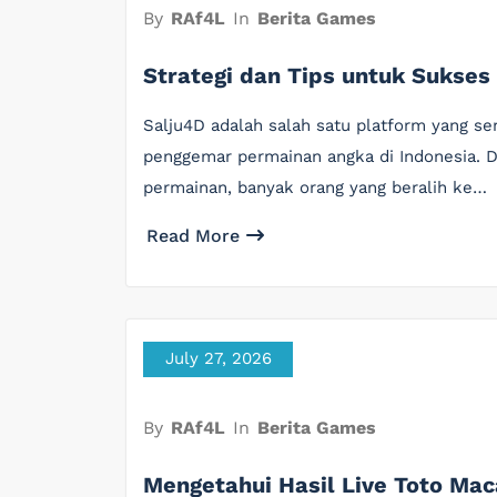
By
RAf4L
In
Berita Games
Strategi dan Tips untuk Sukses 
Salju4D adalah salah satu platform yang se
penggemar permainan angka di Indonesia. 
permainan, banyak orang yang beralih ke…
Read More
July 27, 2026
By
RAf4L
In
Berita Games
Mengetahui Hasil Live Toto Ma