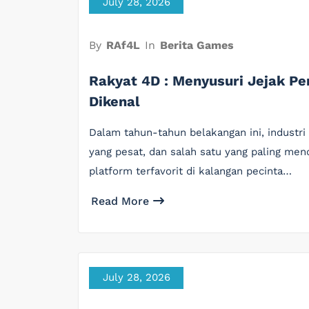
July 28, 2026
By
RAf4L
In
Berita Games
Rakyat 4D : Menyusuri Jejak Pe
Dikenal
Dalam tahun-tahun belakangan ini, industr
yang pesat, dan salah satu yang paling meno
platform terfavorit di kalangan pecinta…
Read More
July 28, 2026