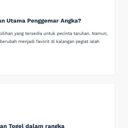
an Utama Penggemar Angka?
ilihan yang tersedia untuk pecinta taruhan. Namun,
erubah menjadi favorit di kalangan pegiat ialah
an Togel dalam rangka