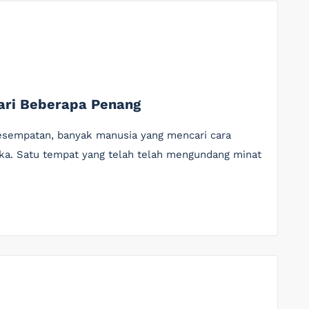
ari Beberapa Penang
kesempatan, banyak manusia yang mencari cara
a. Satu tempat yang telah telah mengundang minat