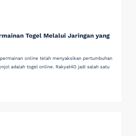
rmainan Togel Melalui Jaringan yang
i permainan online telah menyaksikan pertumbuhan
njol adalah togel online. Rakyat4D jadi salah satu