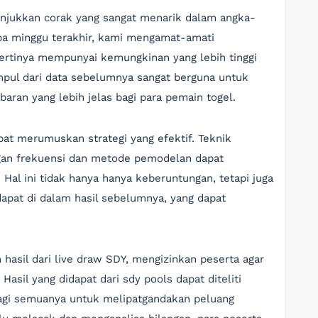
njukkan corak yang sangat menarik dalam angka-
pa minggu terakhir, kami mengamat-amati
ertinya mempunyai kemungkinan yang lebih tinggi
mpul dari data sebelumnya sangat berguna untuk
ran yang lebih jelas bagi para pemain togel.
at merumuskan strategi yang efektif. Teknik
ngan frekuensi dan metode pemodelan dapat
Hal ini tidak hanya hanya keberuntungan, tetapi juga
apat di dalam hasil sebelumnya, yang dapat
 hasil dari live draw SDY, mengizinkan peserta agar
asil yang didapat dari sdy pools dapat diteliti
gi semuanya untuk melipatgandakan peluang