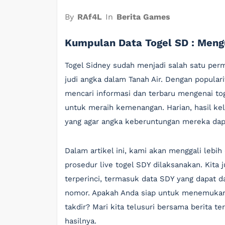
By
RAf4L
In
Berita Games
Kumpulan Data Togel SD : Men
Togel Sidney sudah menjadi salah satu perm
judi angka dalam Tanah Air. Dengan popula
mencari informasi dan terbaru mengenai 
untuk meraih kemenangan. Harian, hasil ke
yang agar angka keberuntungan mereka dapa
Dalam artikel ini, kami akan menggali lebih
prosedur live togel SDY dilaksanakan. Kit
terperinci, termasuk data SDY yang dapat
nomor. Apakah Anda siap untuk menemukan 
takdir? Mari kita telusuri bersama berita t
hasilnya.