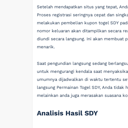
Setelah mendapatkan situs yang tepat, Anda
Proses registrasi seringnya cepat dan singk
melakukan pembelian kupon togel SDY pada 
nomor keluaran akan ditampilkan secara re
diundi secara langsung. Ini akan membuat 
menarik.
Saat pengundian langsung sedang berlangsun
untuk mengurangi kendala saat menyaksikan
umumnya dijadwalkan di waktu tertentu set
langsung Permainan Togel SDY, Anda tidak 
melainkan anda juga merasakan suasana kom
Analisis Hasil SDY