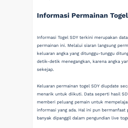
Informasi Permainan Togel
Informasi Togel SDY terkini merupakan data
permainan ini. Melalui siaran langsung perm
keluaran angka yang ditunggu-tunggu ditun
detik-detik menegangkan, karena angka yan
sekejap.
Keluaran permainan togel SDY diupdate seca
menarik untuk diikuti. Data seperti hasil 
memberi peluang pemain untuk mempelajari
informasi yang ada. Hal ini pun bermanfaa
banyak dipanggil dalam pengundian live tog