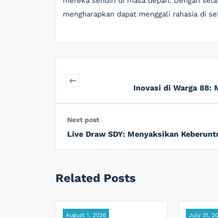
mereka sendiri di masa depan. Dengan sela
mengharapkan dapat menggali rahasia di seb
Inovasi di Warga 88:
Next post
Live Draw SDY: Menyaksikan Keberuntu
Related Posts
August 1, 2026
July 31, 2