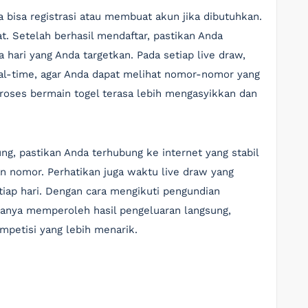
 bisa registrasi atau membuat akun jika dibutuhkan.
at. Setelah berhasil mendaftar, pastikan Anda
hari yang Anda targetkan. Pada setiap live draw,
al-time, agar Anda dapat melihat nomor-nomor yang
proses bermain togel terasa lebih mengasyikkan dan
g, pastikan Anda terhubung ke internet yang stabil
 nomor. Perhatikan juga waktu live draw yang
iap hari. Dengan cara mengikuti pengundian
hanya memperoleh hasil pengeluaran langsung,
petisi yang lebih menarik.