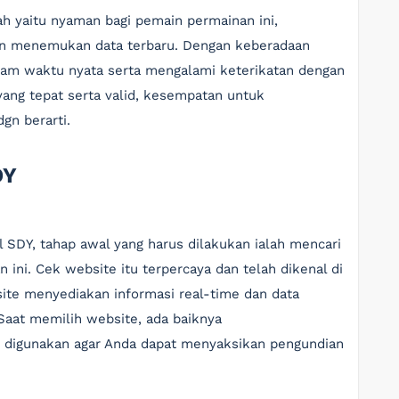
h yaitu nyaman bagi pemain permainan ini,
 menemukan data terbaru. Dengan keberadaan
alam waktu nyata serta mengalami keterikatan dengan
ang tepat serta valid, kesempatan untuk
n berarti.
DY
l SDY, tahap awal yang harus dilakukan ialah mencari
ni. Cek website itu terpercaya dan telah dikenal di
ite menyediakan informasi real-time dan data
 Saat memilih website, ada baiknya
digunakan agar Anda dapat menyaksikan pengundian