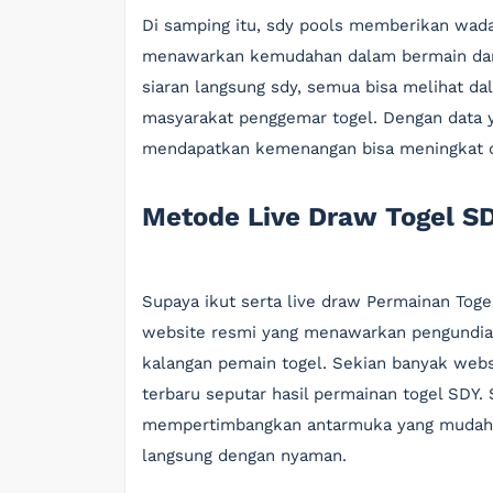
Di samping itu, sdy pools memberikan wada
menawarkan kemudahan dalam bermain dan
siaran langsung sdy, semua bisa melihat d
masyarakat penggemar togel. Dengan data y
mendapatkan kemenangan bisa meningkat dg
Metode Live Draw Togel S
Supaya ikut serta live draw Permainan Toge
website resmi yang menawarkan pengundian i
kalangan pemain togel. Sekian banyak webs
terbaru seputar hasil permainan togel SDY.
mempertimbangkan antarmuka yang mudah 
langsung dengan nyaman.