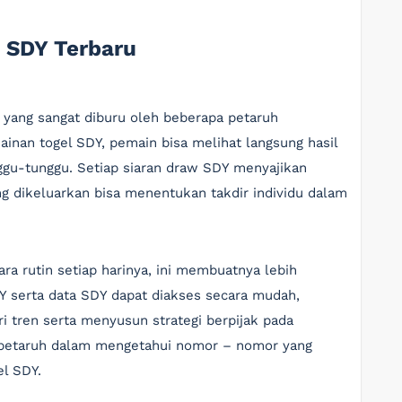
 SDY Terbaru
 yang sangat diburu oleh beberapa petaruh
ainan togel SDY, pemain bisa melihat langsung hasil
ggu-tunggu. Setiap siaran draw SDY menyajikan
g dikeluarkan bisa menentukan takdir individu dalam
ra rutin setiap harinya, ini membuatnya lebih
SDY serta data SDY dapat diakses secara mudah,
 tren serta menyusun strategi berpijak pada
t petaruh dalam mengetahui nomor – nomor yang
el SDY.