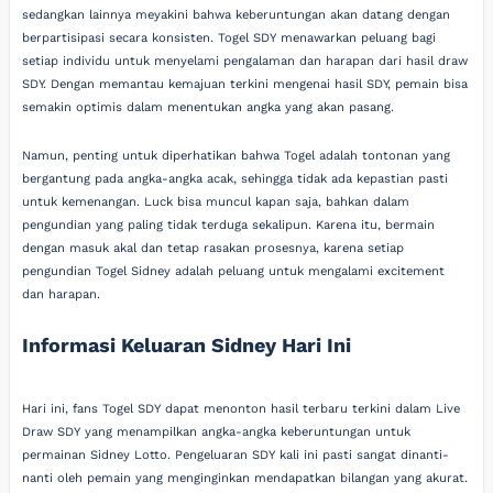
sedangkan lainnya meyakini bahwa keberuntungan akan datang dengan
berpartisipasi secara konsisten. Togel SDY menawarkan peluang bagi
setiap individu untuk menyelami pengalaman dan harapan dari hasil draw
SDY. Dengan memantau kemajuan terkini mengenai hasil SDY, pemain bisa
semakin optimis dalam menentukan angka yang akan pasang.
Namun, penting untuk diperhatikan bahwa Togel adalah tontonan yang
bergantung pada angka-angka acak, sehingga tidak ada kepastian pasti
untuk kemenangan. Luck bisa muncul kapan saja, bahkan dalam
pengundian yang paling tidak terduga sekalipun. Karena itu, bermain
dengan masuk akal dan tetap rasakan prosesnya, karena setiap
pengundian Togel Sidney adalah peluang untuk mengalami excitement
dan harapan.
Informasi Keluaran Sidney Hari Ini
Hari ini, fans Togel SDY dapat menonton hasil terbaru terkini dalam Live
Draw SDY yang menampilkan angka-angka keberuntungan untuk
permainan Sidney Lotto. Pengeluaran SDY kali ini pasti sangat dinanti-
nanti oleh pemain yang menginginkan mendapatkan bilangan yang akurat.