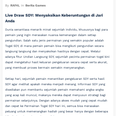
By
RAf4L
In
Berita Games
Live Draw SDY: Menyaksikan Keberuntungan di Jari
Anda
Dunia senantiasa menarik minat sejumlah individu, khususnya bagi para
pemain yang ingin merasakan nuansa kemenangan dalam setiap
pengundian. Salah satu jenis permainan yang semakin populer adalah
Togel SDY, di mana pemain pemain bisa mengikuti pengundian secara
langsung langsung dan menyaksikan hasilnya dengan cepat. Melalui
adanya fitur Undian Langsung SDY, sejumlah pecinta permainan togel kini
dapat mengetahui hasil keluaran pengeluaran secara cepat serta akurat,
yang membuat proses bermain semakin menyenangkan.
Setiap hari, sejumlah pemain menantikan pengeluaran SDY serta hasil
SDY agar melihat apakah mereka menjadi menang. Informasi SDY yang
disediakan pun membantu sejumlah pemain memahami angka-angka
yang acap kali muncul, makanya mereka dapat menyusun strategi bagi
permainan selanjutnya. Dengan adanya akses mudah yang cepat mudah
dan cepat ke Permainan Togel SDY hari ini, semua bisa merasakan
peluang untuk memenangkan hadiah yang besar hanya dengan beberapa