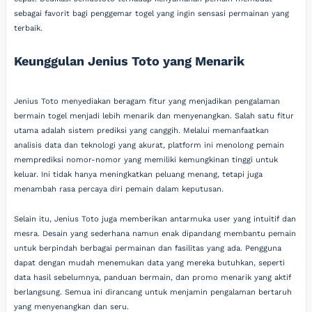
sebagai favorit bagi penggemar togel yang ingin sensasi permainan yang
terbaik.
Keunggulan Jenius Toto yang Menarik
Jenius Toto menyediakan beragam fitur yang menjadikan pengalaman
bermain togel menjadi lebih menarik dan menyenangkan. Salah satu fitur
utama adalah sistem prediksi yang canggih. Melalui memanfaatkan
analisis data dan teknologi yang akurat, platform ini menolong pemain
memprediksi nomor-nomor yang memiliki kemungkinan tinggi untuk
keluar. Ini tidak hanya meningkatkan peluang menang, tetapi juga
menambah rasa percaya diri pemain dalam keputusan.
Selain itu, Jenius Toto juga memberikan antarmuka user yang intuitif dan
mesra. Desain yang sederhana namun enak dipandang membantu pemain
untuk berpindah berbagai permainan dan fasilitas yang ada. Pengguna
dapat dengan mudah menemukan data yang mereka butuhkan, seperti
data hasil sebelumnya, panduan bermain, dan promo menarik yang aktif
berlangsung. Semua ini dirancang untuk menjamin pengalaman bertaruh
yang menyenangkan dan seru.