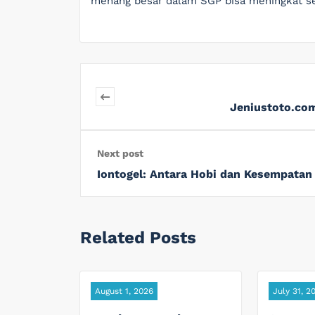
menang besar dalam SGP bisa meningkat sec
Jeniustoto.com
Next post
Iontogel: Antara Hobi dan Kesempatan
Related Posts
August 1, 2026
July 31, 2