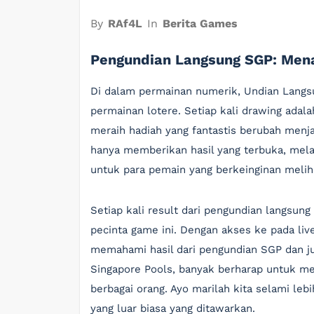
By
RAf4L
In
Berita Games
Pengundian Langsung SGP: Men
Di dalam permainan numerik, Undian Langs
permainan lotere. Setiap kali drawing adal
meraih hadiah yang fantastis berubah menj
hanya memberikan hasil yang terbuka, me
untuk para pemain yang berkeinginan meliha
Setiap kali result dari pengundian langsun
pecinta game ini. Dengan akses ke pada liv
memahami hasil dari pengundian SGP dan ju
Singapore Pools, banyak berharap untuk me
berbagai orang. Ayo marilah kita selami le
yang luar biasa yang ditawarkan.