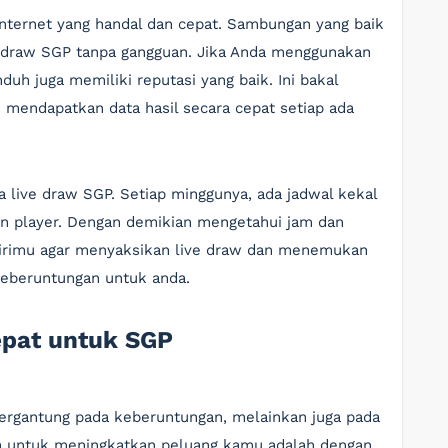
 internet yang handal dan cepat. Sambungan yang baik
e draw SGP tanpa gangguan. Jika Anda menggunakan
duh juga memiliki reputasi yang baik. Ini bakal
mendapatkan data hasil secara cepat setiap ada
a live draw SGP. Setiap minggunya, ada jadwal kekal
n player. Dengan demikian mengetahui jam dan
dirimu agar menyaksikan live draw dan menemukan
eberuntungan untuk anda.
epat untuk SGP
bergantung pada keberuntungan, melainkan juga pada
ara untuk meningkatkan peluang kamu adalah dengan