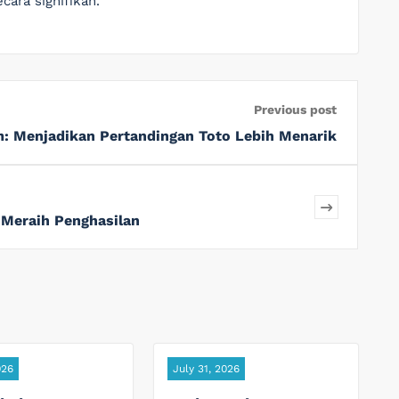
ara signifikan.
Previous post
: Menjadikan Pertandingan Toto Lebih Menarik
 Meraih Penghasilan
026
July 31, 2026