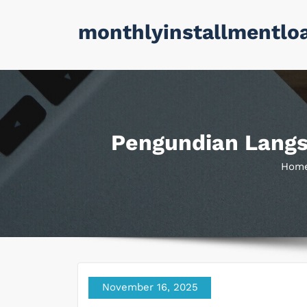
Skip
monthlyinstallmentlo
to
content
Pengundian Lang
Hom
November 16, 2025