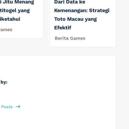
i Jitu Menang
Dari Data ke
titogel yang
Kemenangan: Strategi
iketahui
Toto Macau yang
Efektif
Games
Berita Games
 by:
l Posts