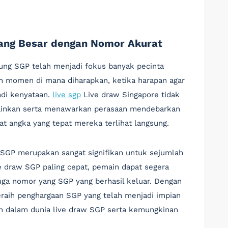
ang Besar dengan Nomor Akurat
ung SGP telah menjadi fokus banyak pecinta
ah momen di mana diharapkan, ketika harapan agar
adi kenyataan.
live sgp
Live draw Singapore tidak
lainkan serta menawarkan perasaan mendebarkan
t angka yang tepat mereka terlihat langsung.
g SGP merupakan sangat signifikan untuk sejumlah
e draw SGP paling cepat, pemain dapat segera
ga nomor yang SGP yang berhasil keluar. Dengan
raih penghargaan SGP yang telah menjadi impian
bih dalam dunia live draw SGP serta kemungkinan