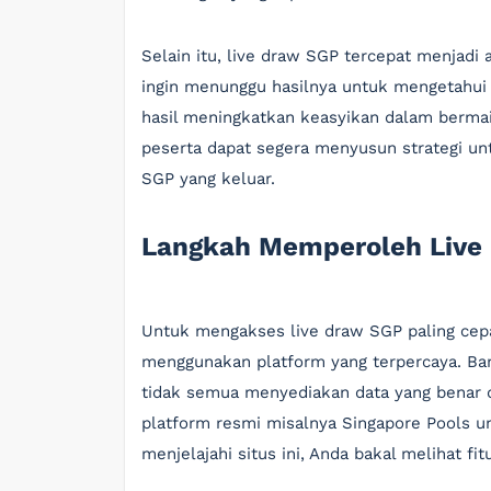
Selain itu, live draw SGP tercepat menjadi 
ingin menunggu hasilnya untuk mengetahui 
hasil meningkatkan keasyikan dalam bermai
peserta dapat segera menyusun strategi u
SGP yang keluar.
Langkah Memperoleh Live
Untuk mengakses live draw SGP paling cep
menggunakan platform yang terpercaya. Bany
tidak semua menyediakan data yang benar 
platform resmi misalnya Singapore Pools un
menjelajahi situs ini, Anda bakal melihat fi