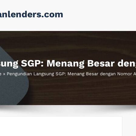
anlenders.com
sung SGP: Menang Besar den
e
»
Pengundian Langsung SGP: Menang Besar dengan Nomor A